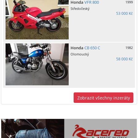
Honda
VFR 800
1999
Středočeský
53 000 Kč
Honda
CB 650 C
1982
Olomoucký
58 000 Kč
Zobrazit všechny inzeráty