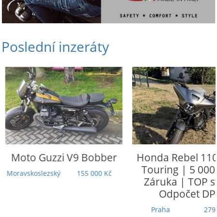
Poslední inzeráty
Moto Guzzi
V9 Bobber
Honda
Rebel 110
Touring | 5 000
Moravskoslezský
155 000 Kč
Záruka | TOP st
Odpočet DP
Praha
279 