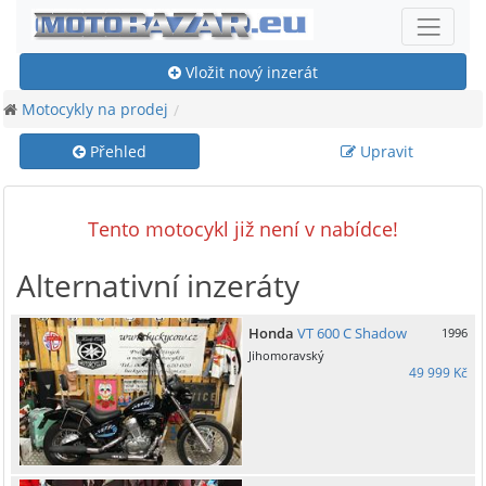
Vložit nový inzerát
Motocykly na prodej
Přehled
Upravit
Tento motocykl již není v nabídce!
Alternativní inzeráty
Honda
VT 600 C Shadow
1996
Jihomoravský
49 999 Kč