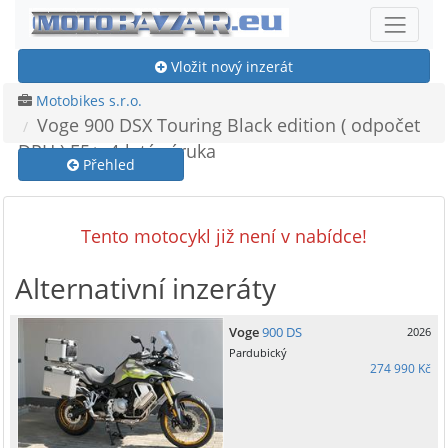
Vložit nový inzerát
Motobikes s.r.o.
Voge 900 DSX Touring Black edition ( odpočet
DPH ) E5+, 4-letá záruka
Přehled
Tento motocykl již není v nabídce!
Alternativní inzeráty
Voge
900 DS
2026
Pardubický
274 990 Kč