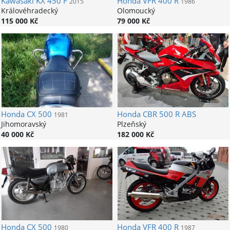
Kawasaki
KX 450 F
Honda
VFR 400 R
2015
1986
Královéhradecký
Olomoucký
115 000 Kč
79 000 Kč
Honda
CX 500
Honda
CBR 500 R ABS
1981
Jihomoravský
Plzeňský
40 000 Kč
182 000 Kč
Honda
CX 500
Honda
VFR 400 R
1980
1987