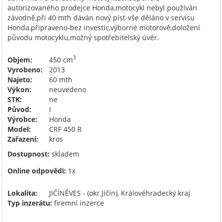
autorizovaného prodejce Honda,motocykl nebyl používán
závodně,při 40 mth dáván nový píst-vše děláno v servisu
Honda,připraveno-bez investic,výborné motorově,doložení
původu motocyklu,možný spotřebitelský úvěr.
3
Objem:
450 cm
Vyrobeno:
2013
Najeto:
60 mth
Výkon:
neuvedeno
STK:
ne
Původ:
I
Výrobce:
Honda
Model:
CRF 450 R
Zařazení:
kros
Dostupnost:
skladem
Online odpovědi:
1x
Lokalita:
JIČÍNĚVES - (okr.Jičín), Královéhradecký kraj
Typ inzerátu:
firemní inzerce