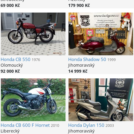
69 000 Kč
179 900 Kč
Honda
CB 550
Honda
Shadow 50
1976
1999
Olomoucký
Jihomoravský
92 000 Kč
14 999 Kč
Honda
CB 600 F Hornet
Honda
Dylan 150
2010
2003
Liberecký
Jihomoravský