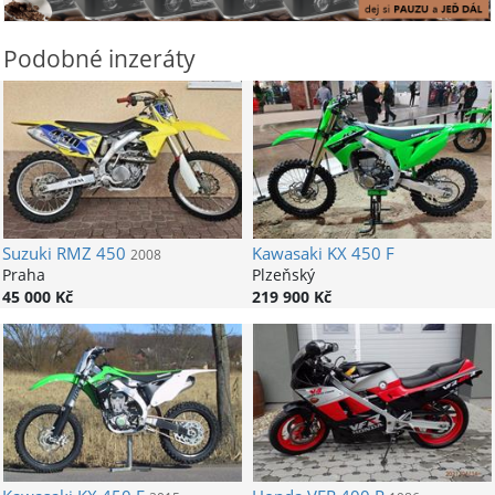
Podobné inzeráty
Suzuki
RMZ 450
Kawasaki
KX 450 F
2008
Praha
Plzeňský
45 000 Kč
219 900 Kč