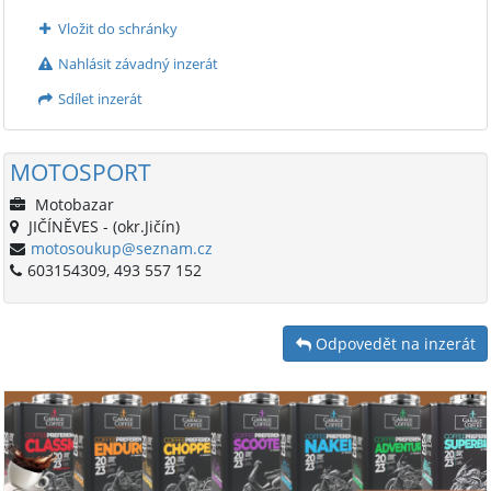
Vložit do schránky
Nahlásit závadný inzerát
Sdílet inzerát
MOTOSPORT
Motobazar
JIČÍNĚVES - (okr.Jičín)
motosoukup@seznam.cz
603154309, 493 557 152
Odpovedět na inzerát