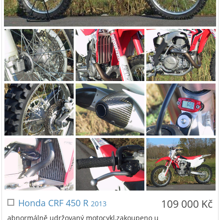
Honda CRF 450 R
109 000 Kč
2013
abnormálně udržovaný motocykl,zakoupeno u