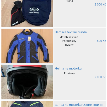
Praha
2 000 Kč
Dámská textilní bunda
Motobikes s.r.o.
800 Kč
Pardubický
Bylany
Helma na motorku
Plzeňský
2 000 Kč
Bunda na motorku Ozone Tour III