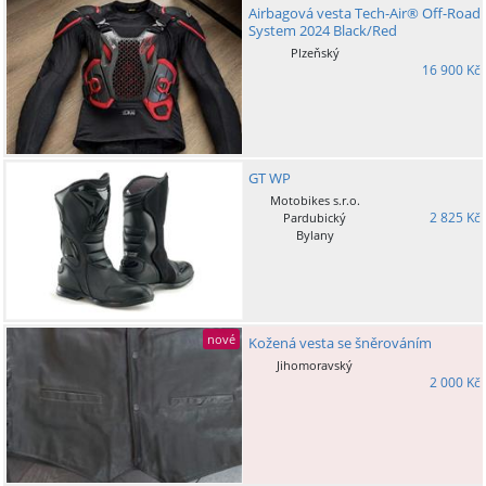
Airbagová vesta Tech-Air® Off-Road
System 2024 Black/Red
Plzeňský
16 900 Kč
GT WP
Motobikes s.r.o.
2 825 Kč
Pardubický
Bylany
nové
Kožená vesta se šněrováním
Jihomoravský
2 000 Kč