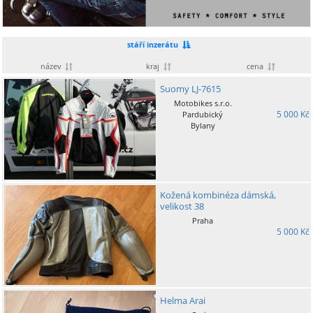
stáří inzerátu
název
kraj
cena
Suomy LJ-7615
Motobikes s.r.o.
5 000 Kč
Pardubický
Bylany
Kožená kombinéza dámská,
velikost 38
Praha
5 000 Kč
Helma Arai