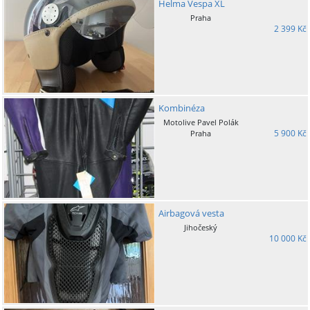
Helma Vespa XL
Praha
2 399 Kč
Kombinéza
Motolive Pavel Polák
5 900 Kč
Praha
Airbagová vesta
Jihočeský
10 000 Kč