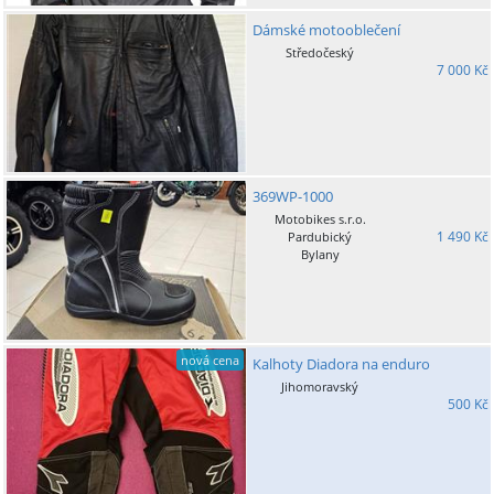
Dámské motooblečení
Středočeský
7 000 Kč
369WP-1000
Motobikes s.r.o.
1 490 Kč
Pardubický
Bylany
nová cena
Kalhoty Diadora na enduro
Jihomoravský
500 Kč