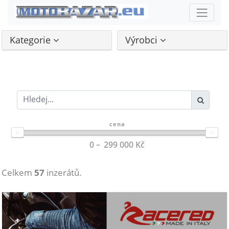
Kategorie
Výrobci
cena
0
299 000
Kč
Celkem
57
inzerátů.