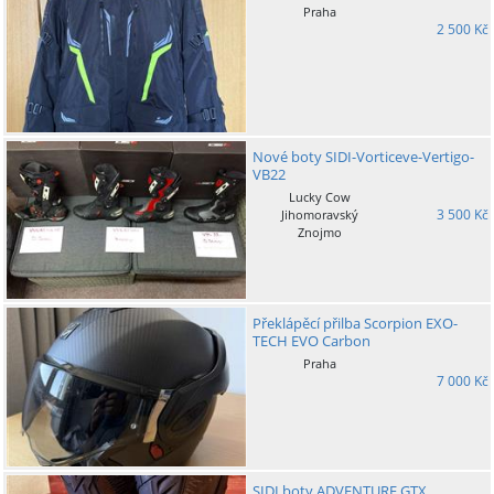
Praha
2 500 Kč
Nové boty SIDI-Vorticeve-Vertigo-
VB22
Lucky Cow
3 500 Kč
Jihomoravský
Znojmo
Překlápěcí přilba Scorpion EXO-
TECH EVO Carbon
Praha
7 000 Kč
SIDI boty ADVENTURE GTX