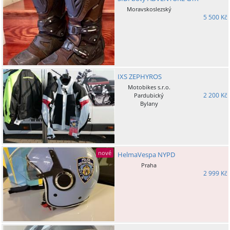
Moravskoslezský
5 500 Kč
IXS ZEPHYROS
Motobikes s.r.o.
2 200 Kč
Pardubický
Bylany
nové
HelmaVespa NYPD
Praha
2 999 Kč