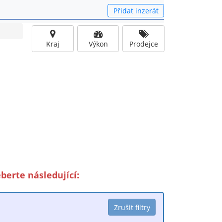
Přidat inzerát
Kraj
Výkon
Prodejce
erte následující: