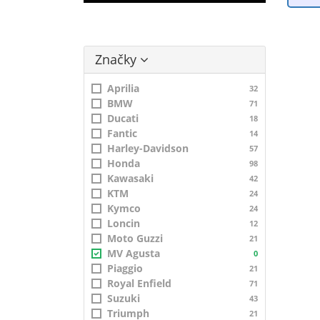
Značky
Aprilia
32
BMW
71
Ducati
18
Fantic
14
Harley-Davidson
57
Honda
98
Kawasaki
42
KTM
24
Kymco
24
Loncin
12
Moto Guzzi
21
MV Agusta
0
Piaggio
21
Royal Enfield
71
Suzuki
43
Triumph
21