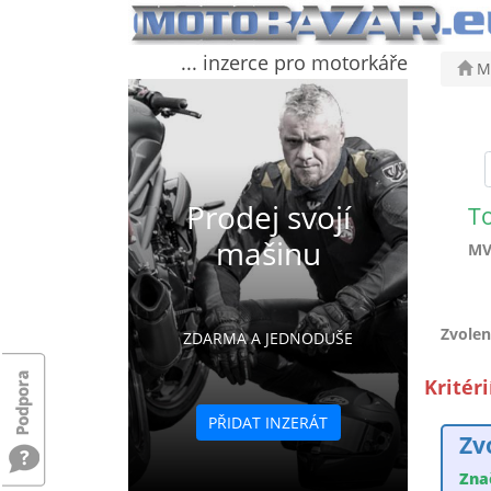
... inzerce pro motorkáře
Mo
Prodej svojí
T
mašinu
MV
Zvolen
ZDARMA A JEDNODUŠE
Kritér
PŘIDAT INZERÁT
Zv
Zna