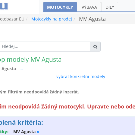
MOTOCYKLY
VÝBAVA
DÍLY
MV Agusta
tobazar EU
Motocykly na prodej
op modely MV Agusta
 Agusta
...
vybrat konkrétní modely
ým filtrům neodpovídá žádný inzerát.
iím neodpovídá žádný motocykl. Upravte nebo odeb
olená kritéria:
čky:
MV Agusta
×