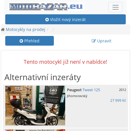
Vložit nový inzerát
Motocykly na prodej
Přehled
Upravit
Tento motocykl již není v nabídce!
Alternativní inzeráty
Peugeot
Tweet 125
2012
Jihomoravský
27 999 Kč