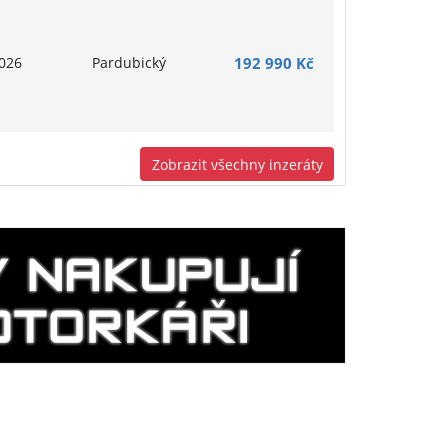
026
Pardubický
192 990 Kč
Zobrazit všechny inzeráty