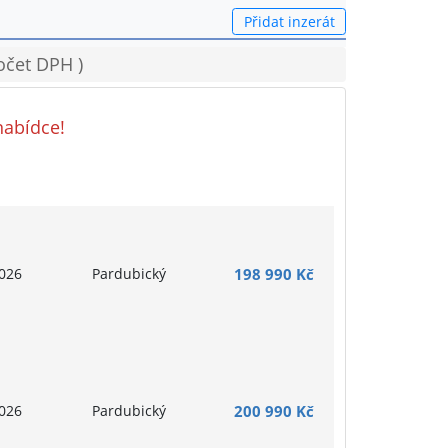
Přidat inzerát
očet DPH )
nabídce!
026
Pardubický
198 990 Kč
026
Pardubický
200 990 Kč