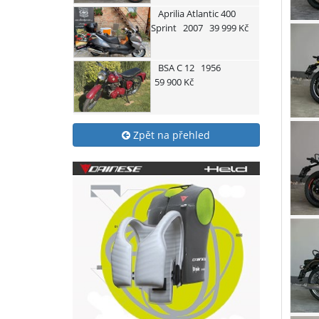
Aprilia
Atlantic 400
Sprint
2007
39 999 Kč
BSA
C 12
1956
59 900 Kč
Zpět na přehled