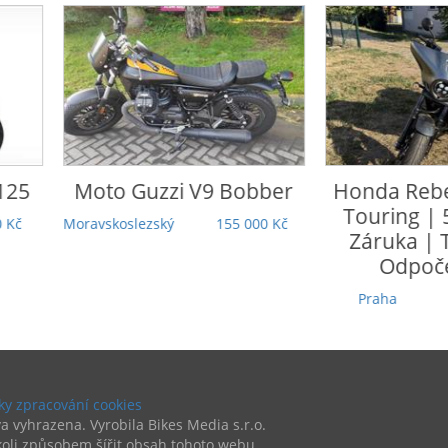
o Guzzi
V9 Bobber
Honda
Rebel 1100 DCT
Touring | 5 000 km |
koslezský
155 000 Kč
Záruka | TOP stav |
Odpočet DPH
Praha
279 000 Kč
y zpracování cookies
a vyhrazena. Vyrobila Bikes Media s.r.o.
oli způsobem šířit obsah tohoto webu.