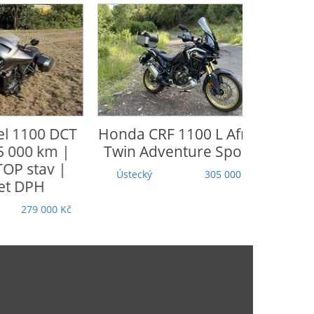
Honda
CRF 1100 L Africa
CFmoto
65
Twin Adventure Sports
Moravskoslezský
Ústecký
305 000 Kč