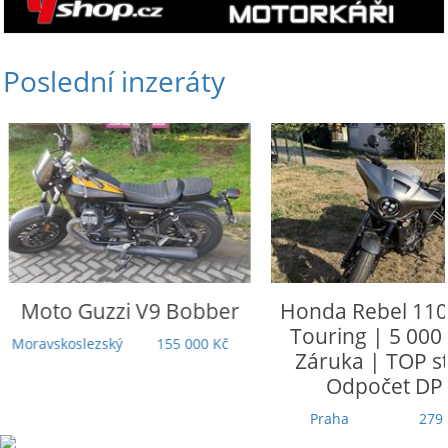
Poslední inzeráty
Moto Guzzi
V9 Bobber
Honda
Rebel 110
Touring | 5 000
Moravskoslezský
155 000 Kč
Záruka | TOP st
Odpočet DP
Praha
279 