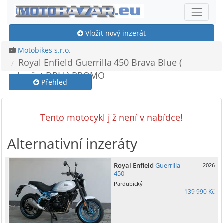
Vložit nový inzerát
Motobikes s.r.o.
Royal Enfield Guerrilla 450 Brava Blue (
odpočet DPH ) PROMO
Přehled
Tento motocykl již není v nabídce!
Alternativní inzeráty
Royal Enfield
Guerrilla
2026
450
Pardubický
139 990 Kč