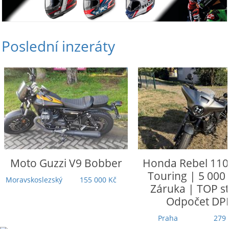
Poslední inzeráty
Moto Guzzi
V9 Bobber
Honda
Rebel 110
Touring | 5 000
Moravskoslezský
155 000 Kč
Záruka | TOP st
Odpočet DP
Praha
279 