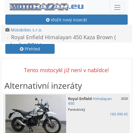
Vložit nový inzerát
Motobikes s.r.o.
Royal Enfield Himalayan 450 Kaza Brown (
odpočet DPH )
Přehled
Tento motocykl již není v nabídce!
Alternativní inzeráty
Royal Enfield
Himalayan
2026
450
Pardubický
160 990 Kč