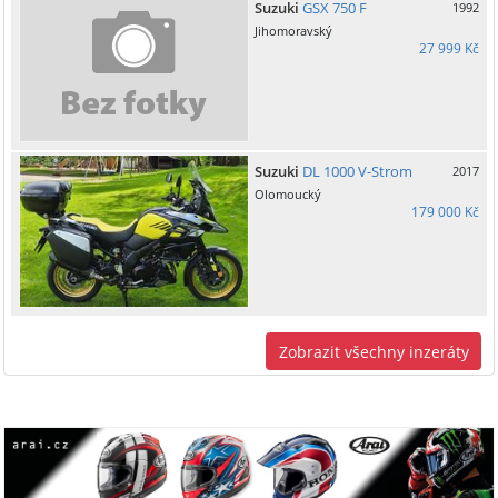
Suzuki
GSX 750 F
1992
Jihomoravský
27 999 Kč
Suzuki
DL 1000 V-Strom
2017
Olomoucký
179 000 Kč
Zobrazit všechny inzeráty