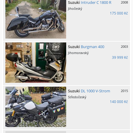
Suzuki
Intruder C 1800 R
2008
Jihočeský
175 000 Kč
Suzuki
Burgman 400
2003
Jihomoravský
39 999 Kč
Suzuki
DL 1000 V-Strom
2015
Středočeský
140 000 Kč