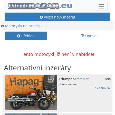
Vložit nový inzerát
Motocykly na prodej
Přehled
Upravit
Tento motocykl již není v nabídce!
Alternativní inzeráty
Triumph
Scrambler
2015
Jihomoravský
194 999 Kč