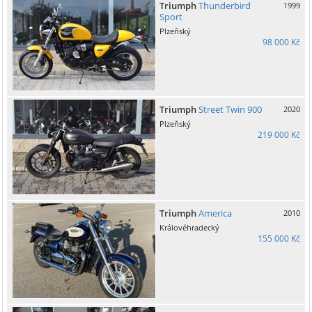
Triumph
Thunderbird
1999
Sport
Plzeňský
98 000 Kč
Triumph
Street Twin 900
2020
Plzeňský
219 000 Kč
Triumph
America
2010
Královéhradecký
155 000 Kč