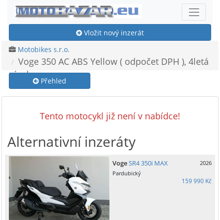
Vložit nový inzerát
Motobikes s.r.o.
Voge 350 AC ABS Yellow ( odpočet DPH ), 4letá
záruka
Přehled
Tento motocykl již není v nabídce!
Alternativní inzeráty
Voge
SR4 350i MAX
2026
Pardubický
159 990 Kč