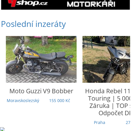
Poslední inzeráty
Moto Guzzi
V9 Bobber
Honda
Rebel 110
Touring | 5 000
Moravskoslezský
155 000 Kč
Záruka | TOP st
Odpočet DP
Praha
279 