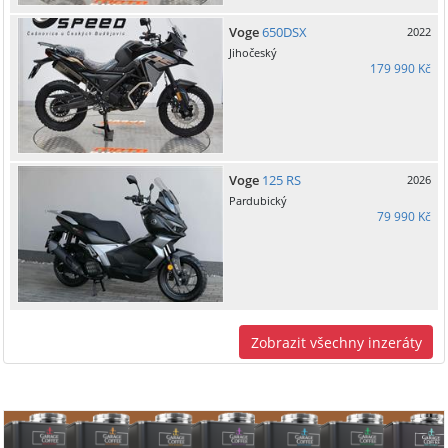
Voge
650DSX
2022
Jihočeský
179 990 Kč
Voge
125 RS
2026
Pardubický
79 990 Kč
Zobrazit všechny inzeráty