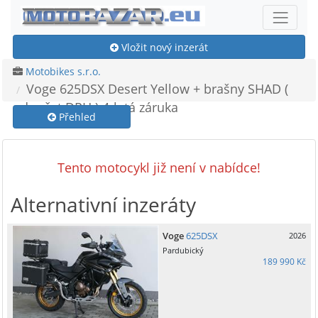
Vložit nový inzerát
Motobikes s.r.o.
Voge 625DSX Desert Yellow + brašny SHAD (
odpočet DPH ) 4-letá záruka
Přehled
Tento motocykl již není v nabídce!
Alternativní inzeráty
Voge
625DSX
2026
Pardubický
189 990 Kč