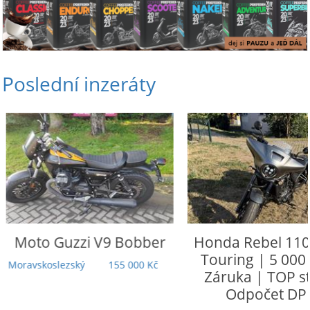
Poslední inzeráty
Moto Guzzi
V9 Bobber
Honda
Rebel 110
Touring | 5 000
Moravskoslezský
155 000 Kč
Záruka | TOP st
Odpočet DP