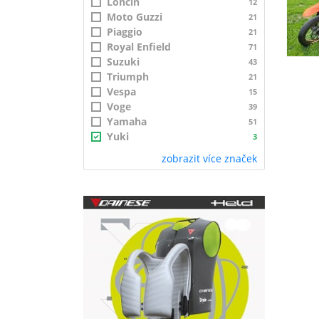
Loncin
12
Moto Guzzi
21
Piaggio
21
Royal Enfield
71
Suzuki
43
Triumph
21
Vespa
15
Voge
39
Yamaha
51
Yuki
3
zobrazit více značek