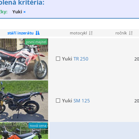
olená kritéria:
čky:
Yuki
×
stáří inzerátu
motocykl
ročník
první majitel
Yuki
TR 250
2
Yuki
SM 125
2
nová cena