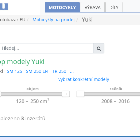
MOTOCYKLY
VÝBAVA
DÍLY
Yuki
tobazar EU
Motocykly na prodej
op modely Yuki
ki
SM 125
SM 250 EFI
TR 250
...
vybrat konkrétní modely
objem
ročník
3
120
250
cm
2008
2016
nalezeno
3
inzerátů.