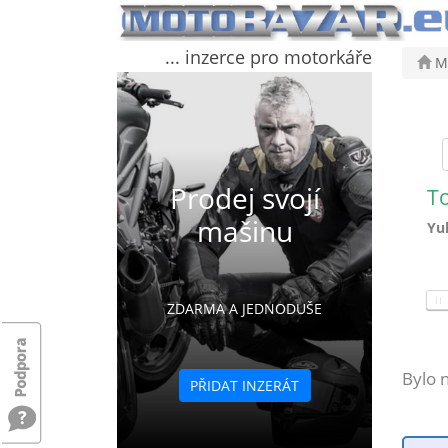
... inzerce pro motorkáře
Mo
Prodej svojí
T
mašinu
Yu
ZDARMA A JEDNODUŠE
Bylo 
PŘIDAT INZERÁT