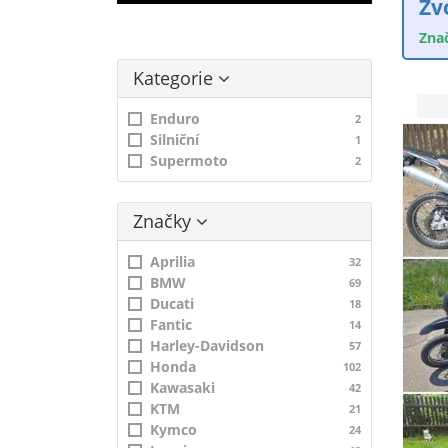
Zv
Zna
Kategorie
Enduro
2
Silniční
1
Supermoto
2
Značky
Aprilia
32
BMW
69
Ducati
18
Fantic
14
Harley-Davidson
57
Honda
102
Kawasaki
42
KTM
21
Kymco
24