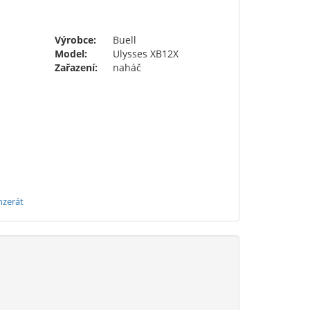
Výrobce:
Buell
Model:
Ulysses XB12X
Zařazení:
naháč
nzerát