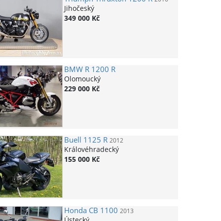
Jihočeský
349 000 Kč
BMW
R 1200 R
Olomoucký
229 000 Kč
Buell
1125 R
2012
Královéhradecký
155 000 Kč
Honda
CB 1100
2013
Ústecký