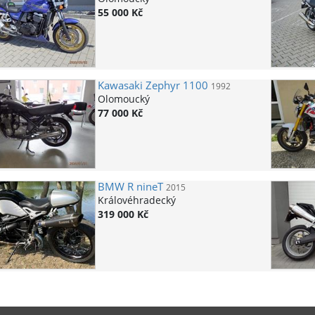
55 000 Kč
Kawasaki
Zephyr 1100
1992
Olomoucký
77 000 Kč
BMW
R nineT
2015
Královéhradecký
319 000 Kč