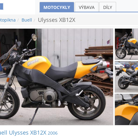
MOTOCYKLY
VÝBAVA
DÍLY
Ulysses XB12X
topikna
Buell
ell Ulysses XB12X
2006