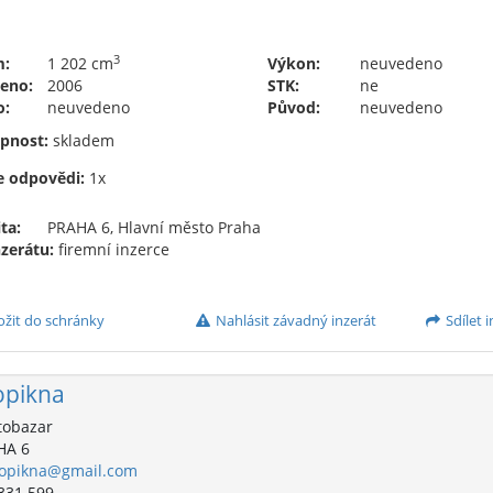
3
m:
1 202 cm
Výkon:
neuvedeno
eno:
2006
STK:
ne
o:
neuvedeno
Původ:
neuvedeno
pnost:
skladem
e odpovědi:
1x
ta:
PRAHA 6, Hlavní město Praha
nzerátu:
firemní inzerce
ožit do schránky
Nahlásit závadný inzerát
Sdílet i
pikna
obazar
HA 6
opikna@gmail.com
331 599