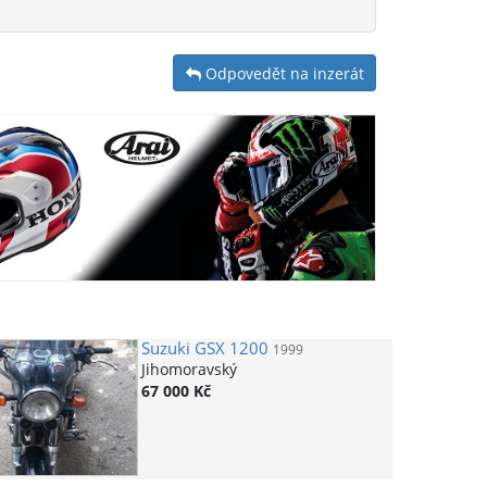
Odpovedět na inzerát
Suzuki
GSX 1200
1999
Jihomoravský
67 000 Kč