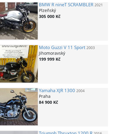
BMW
R nineT SCRAMBLER
2021
Plzeňský
305 000 Kč
Moto Guzzi
V 11 Sport
2003
Jihomoravský
199 999 Kč
Yamaha
XJR 1300
2004
Praha
84 900 Kč
Triumph
Thruxton 1200 R
2016