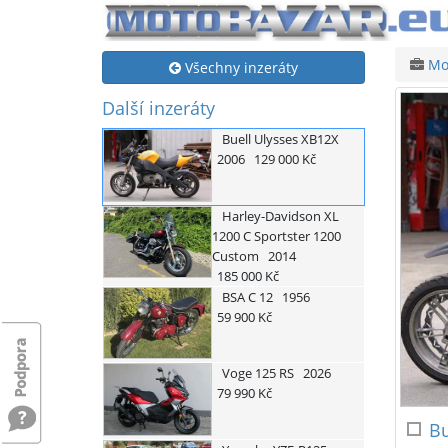
Mo
Všechny inzeráty
Další inzeráty
Buell
Ulysses XB12X
2006
129 000 Kč
Harley-Davidson
XL
1200 C Sportster 1200
Custom
2014
185 000 Kč
BSA
C 12
1956
59 900 Kč
Voge
125 RS
2026
79 990 Kč
Bu