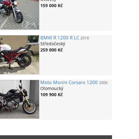
159 000 Kč
BMW
R 1200 R LC
2016
Středočeský
259 000 Kč
Moto Morini
Corsaro 1200
2006
Olomoucký
109 900 Kč