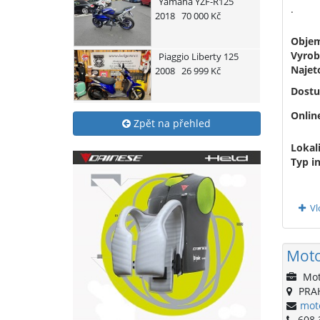
Yamaha
YZF-R125
.
2018
70 000 Kč
Obje
Vyrob
Piaggio
Liberty 125
Najet
2008
26 999 Kč
Dostu
Onlin
Zpět na přehled
Lokali
Typ i
Vl
Moto
Mot
PRA
mot
608 