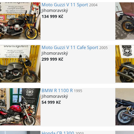
Moto Guzzi
V 11 Sport
2004
Jihomoravský
134 999 Kč
Moto Guzzi
V 11 Cafe Sport
2005
Jihomoravský
299 999 Kč
BMW
R 1100 R
1995
Jihomoravský
54 999 Kč
Honda
CB 1300
2003