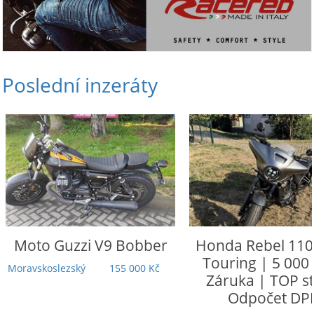
Poslední inzeráty
Moto Guzzi
V9 Bobber
Honda
Rebel 110
Touring | 5 000
Moravskoslezský
155 000 Kč
Záruka | TOP st
Odpočet DP