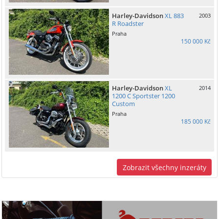
Harley-Davidson
XL 883
2003
R Roadster
Praha
150 000 Kč
Harley-Davidson
XL
2014
1200 C Sportster 1200
Custom
Praha
185 000 Kč
Zobrazit všechny inzeráty