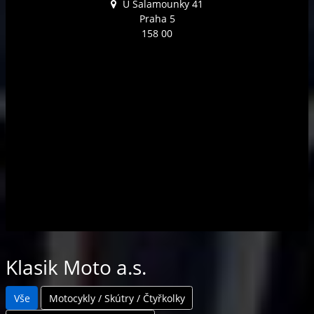
U Šalamounky 41
Praha 5
158 00
Klasik Moto a.s.
Vše
Motocykly / Skútry / Čtyřkolky