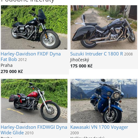
Harley-Davidson
FXDF Dyna
Suzuki
Intruder C 1800 R
2008
Fat Bob
Jihočeský
2012
Praha
175 000 Kč
270 000 Kč
Harley-Davidson
FXDWGI Dyna
Kawasaki
VN 1700 Voyager
Wide Glide
2010
2009