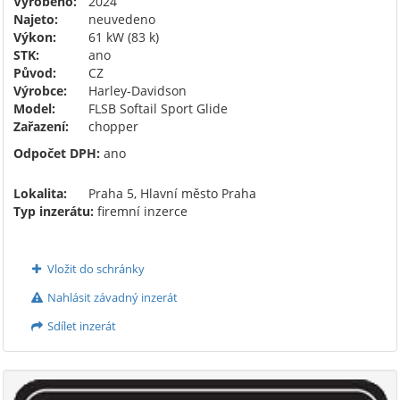
Vyrobeno:
2024
Najeto:
neuvedeno
Výkon:
61 kW (83 k)
STK:
ano
Původ:
CZ
Výrobce:
Harley-Davidson
Model:
FLSB Softail Sport Glide
Zařazení:
chopper
Odpočet DPH:
ano
Lokalita:
Praha 5, Hlavní město Praha
Typ inzerátu:
firemní inzerce
Vložit do schránky
Nahlásit závadný inzerát
Sdílet inzerát