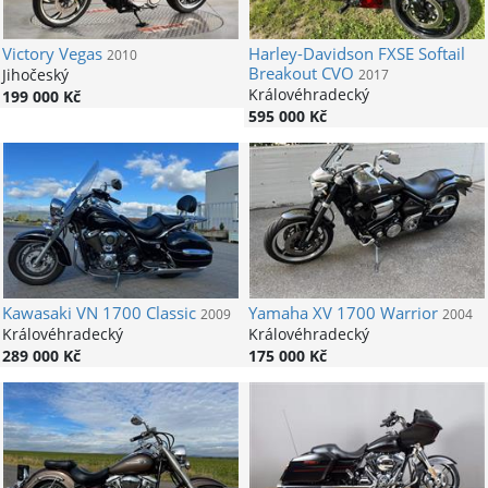
Victory
Vegas
Harley-Davidson
FXSE Softail
2010
Breakout CVO
Jihočeský
2017
Královéhradecký
199 000 Kč
595 000 Kč
Kawasaki
VN 1700 Classic
Yamaha
XV 1700 Warrior
2009
2004
Královéhradecký
Královéhradecký
289 000 Kč
175 000 Kč