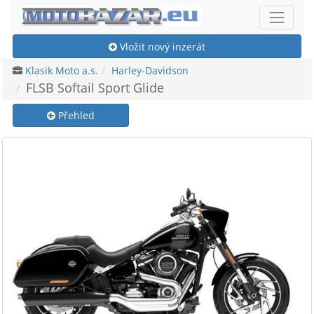
Vložit nový inzerát
Klasik Moto a.s.
Harley-Davidson
FLSB Softail Sport Glide
Přehled