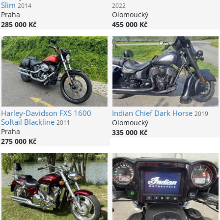
Slim
2014
2022
Praha
Olomoucký
285 000 Kč
455 000 Kč
Harley-Davidson
FXS 1600
Indian
Chief Dark Horse
2019
Softail Blackline
Olomoucký
2011
Praha
335 000 Kč
275 000 Kč