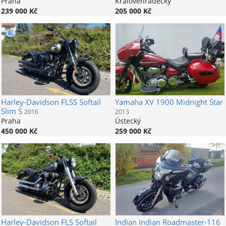
Praha
Královéhradecký
239 000 Kč
205 000 Kč
Harley-Davidson
FLSS Softail
Yamaha
XV 1900 Midnight Star
Slim S
2016
2013
Praha
Ústecký
450 000 Kč
259 000 Kč
Harley-Davidson
FLS Softail
Indian
Indian Roadmaster-116