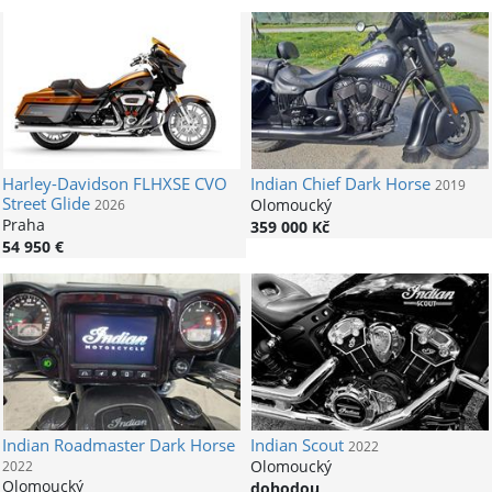
Harley-Davidson
FLHXSE CVO
Indian
Chief Dark Horse
2019
Street Glide
Olomoucký
2026
Praha
359 000 Kč
54 950 €
Indian
Roadmaster Dark Horse
Indian
Scout
2022
Olomoucký
2022
Olomoucký
dohodou