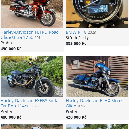
Harley-Davidson
FLTRU Road
BMW
R 18
2023
Glide Ultra 1750
Středočeský
2014
Praha
395 000 Kč
490 000 Kč
Harley-Davidson
FXFBS Softail
Harley-Davidson
FLHX Street
Fat Bob 114cui
Glide
2022
2018
Praha
Praha
480 000 Kč
420 000 Kč