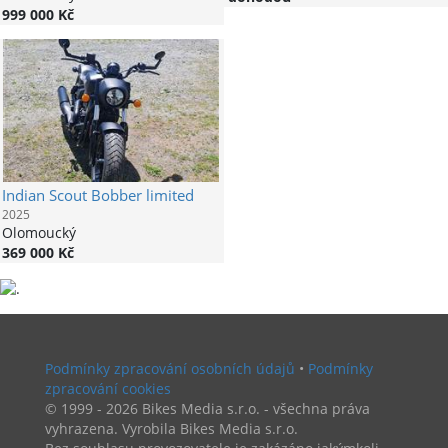
999 000 Kč
Indian
Scout Bobber limited
2025
Olomoucký
369 000 Kč
Podmínky zpracování osobních údajů
•
Podmínky
zpracování cookies
© 1999 - 2026 Bikes Media s.r.o. - všechna práva
vyhrazena. Vyrobila Bikes Media s.r.o.