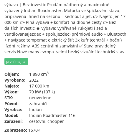
výbava | Bez investic Prodám nádherný a maximálně
vybavený Indian Roadmaster. Motorka ve špičkovém stavu,
připravená ihned na sezónu – sednout a jet. 👉 Najeto jen 17
000 km 👉 Plná výbava + komfort na dlouhé cesty 👉 Bez
dalších investic 🔥 Výbava: vyhřívané rukojeti i sedla
ventilovana(jezdec + spolujezdec) prémiové audio + Bluetooth
+ navigace tempomat elektrický štít 3x kufr (centrál + boční)
jízdní režimy, ABS centrální zamykání ✅ Stav: pravidelný
servis Nové mapy evropa. velmi hezký vizuální,technický stav.
první majitel
3
Objem:
1 890 cm
Vyrobeno:
2022
Najeto:
17 000 km
Výkon:
79 kW (107 k)
STK:
neuvedeno
Původ:
zahraničí
Výrobce:
Indian
Model:
Indian Roadmaster-116
Zařazení:
cestovní, chopper
Zobrazeno:
1570×