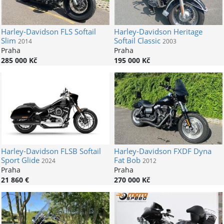
Harley-Davidson
FLS Softail
Harley-Davidson
Heritage
Slim
Softail Classic
2014
2003
Praha
Praha
285 000 Kč
195 000 Kč
Harley-Davidson
FLSB Softail
Harley-Davidson
FXDF Dyna
Sport Glide
Fat Bob
2024
2012
Praha
Praha
21 860 €
270 000 Kč