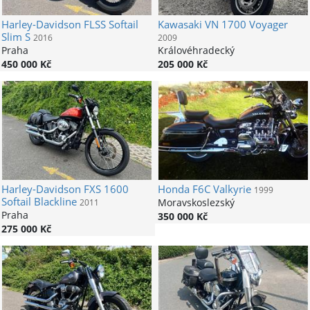
Harley-Davidson
FLSS Softail
Kawasaki
VN 1700 Voyager
Slim S
2016
2009
Praha
Královéhradecký
450 000 Kč
205 000 Kč
Harley-Davidson
FXS 1600
Honda
F6C Valkyrie
1999
Softail Blackline
Moravskoslezský
2011
Praha
350 000 Kč
275 000 Kč