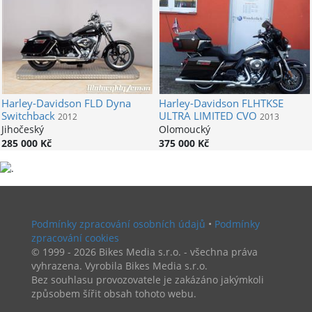
Harley-Davidson
FLD Dyna
Harley-Davidson
FLHTKSE
Switchback
ULTRA LIMITED CVO
2012
2013
Jihočeský
Olomoucký
285 000 Kč
375 000 Kč
Podmínky zpracování osobních údajů
•
Podmínky
zpracování cookies
© 1999 - 2026 Bikes Media s.r.o. - všechna práva
vyhrazena. Vyrobila Bikes Media s.r.o.
Bez souhlasu provozovatele je zakázáno jakýmkoli
způsobem šířit obsah tohoto webu.