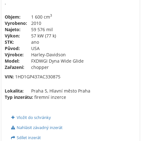
.
3
Objem:
1 600 cm
Vyrobeno:
2010
Najeto:
59 576 mil
Výkon:
57 kW (77 k)
STK:
ano
Původ:
USA
Výrobce:
Harley-Davidson
Model:
FXDWGI Dyna Wide Glide
Zařazení:
chopper
VIN:
1HD1GP437AC330875
Lokalita:
Praha 5, Hlavní město Praha
Typ inzerátu:
firemní inzerce
Vložit do schránky
Nahlásit závadný inzerát
Sdílet inzerát