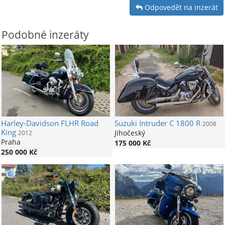
Odpovedět na inzerát
Podobné inzeráty
Harley-Davidson
FLHR Road
Suzuki
Intruder C 1800 R
2008
King
Jihočeský
2012
Praha
175 000 Kč
250 000 Kč