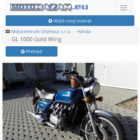
Vložit nový inzerát
Motocentrum Olomouc s.r.o.
Honda
GL 1000 Gold Wing
Přehled