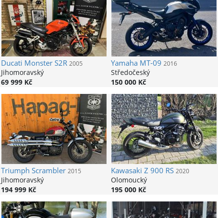
Ducati
Monster S2R
Yamaha
MT-09
2005
2016
Jihomoravský
Středočeský
69 999 Kč
150 000 Kč
Triumph
Scrambler
Kawasaki
Z 900 RS
2015
2020
Jihomoravský
Olomoucký
194 999 Kč
195 000 Kč