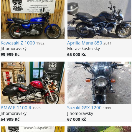
Kawasaki
Z 1000
Aprilia
Mana 850
1982
2011
Jihomoravský
Moravskoslezský
99 999 Kč
65 000 Kč
BMW
R 1100 R
Suzuki
GSX 1200
1995
1999
Jihomoravský
Jihomoravský
54 999 Kč
67 000 Kč