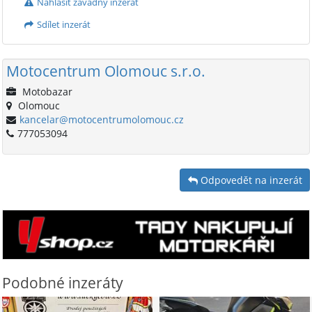
Nahlásit závadný inzerát
Sdílet inzerát
Motocentrum Olomouc s.r.o.
Motobazar
Olomouc
kancelar@motocentrumolomouc.cz
777053094
Odpovedět na inzerát
Podobné inzeráty