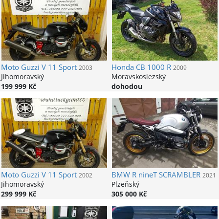
Moto Guzzi
V 11 Sport
Honda
CB 1000 R
2003
2009
Jihomoravský
Moravskoslezský
199 999 Kč
dohodou
Moto Guzzi
V 11 Sport
BMW
R nineT SCRAMBLER
2002
2021
Jihomoravský
Plzeňský
299 999 Kč
305 000 Kč