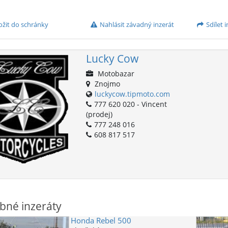
ožit do schránky
Nahlásit závadný inzerát
Sdílet i
Lucky Cow
Motobazar
Znojmo
luckycow.tipmoto.com
777 620 020 - Vincent
(prodej)
777 248 016
608 817 517
bné inzeráty
Honda
Rebel 500