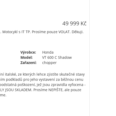
49 999 Kč
. Motocykl s IT TP. Prosíme pouze VOLAT. Děkuji.
Výrobce:
Honda
Model:
VT 600 C Shadow
Zařazení:
chopper
í italské, ze kterých lehce zjistíte skutečné stavy
ním podkladů pro jeho vystavení za běžnou cenu
dstatná poškození, jež jsou zpravidla vyfocena -
LY JSOU SKLADEM. Prosíme NEPIŠTE, ale pouze
eme.