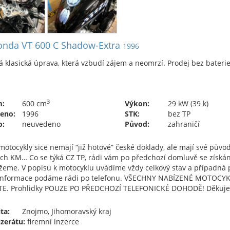
nda VT 600 C Shadow-Extra
1996
 klasická úprava, která vzbudí zájem a neomrzí. Prodej bez baterie
3
m:
600 cm
Výkon:
29 kW (39 k)
eno:
1996
STK:
bez TP
o:
neuvedeno
Původ:
zahraničí
otocykly sice nemají “již hotové” české doklady, ale mají své původn
ých KM… Co se týká CZ TP, rádi vám po předchozí domluvě se získá
eme. V popisu k motocyklu uvádíme vždy celkový stav a případná po
 informace podáme rádi po telefonu. VŠECHNY NABÍZENÉ MOTOCYK
TE. Prohlidky POUZE PO PŘEDCHOZÍ TELEFONICKÉ DOHODĚ! Děkuj
ta:
Znojmo, Jihomoravský kraj
nzerátu:
firemní inzerce