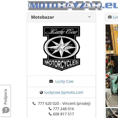
Motobazar
Lu
Lucky Cow
luckycow.tipmoto.com
777 620 020 - Vincent (prodej)
777 248 016
608 817 517