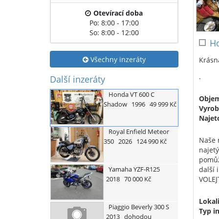
Otevírací doba
Po: 8:00 - 17:00
So: 8:00 - 12:00
Ho
Všechny inzeráty
Krásná
.
Další inzeráty
Honda
VT 600 C
Obje
Shadow
1996
49 999 Kč
Vyrob
Najet
Royal Enfield
Meteor
Naše m
350
2026
124 990 Kč
najet
pomůž
Yamaha
YZF-R125
další
2018
70 000 Kč
VOLEJ
Lokali
Piaggio
Beverly 300 S
Typ i
2013
dohodou