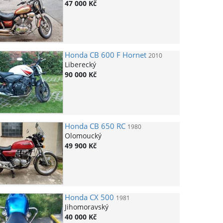
47 000 Kč
Honda
CB 600 F Hornet
2010
Liberecký
90 000 Kč
Honda
CB 650 RC
1980
Olomoucký
49 900 Kč
Honda
CX 500
1981
Jihomoravský
40 000 Kč