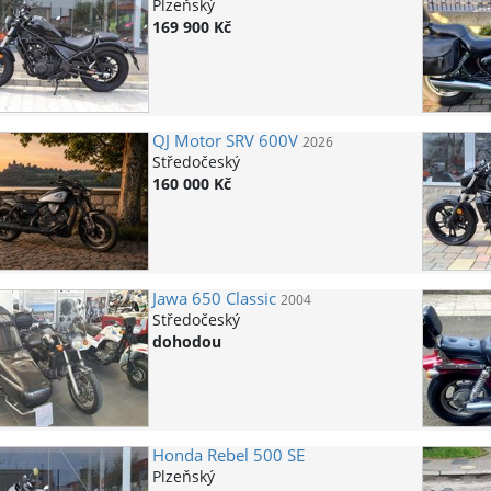
Plzeňský
169 900 Kč
QJ Motor
SRV 600V
2026
Středočeský
160 000 Kč
Jawa
650 Classic
2004
Středočeský
dohodou
Honda
Rebel 500 SE
Plzeňský