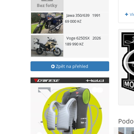
Vl
Jawa
350/639
1991
69 000 Kč
Voge
625DSX
2026
189 990 Kč
Zpět na přehled
Podo