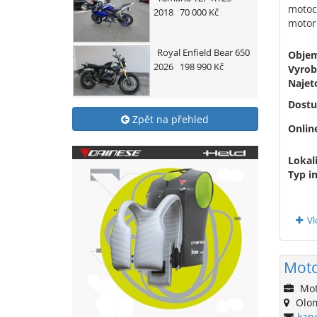
motocy
2018
70 000 Kč
motor
Royal Enfield
Bear 650
Obje
2026
198 990 Kč
Vyrob
Najet
Dostu
Zpět na přehled
Onlin
Lokali
Typ i
Vl
Moto
Mot
Olo
kan