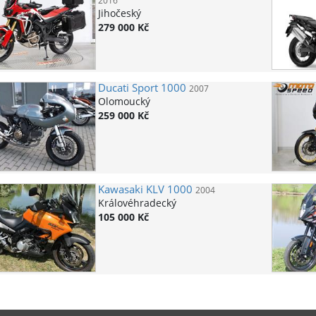
2016
Jihočeský
279 000 Kč
Ducati
Sport 1000
2007
Olomoucký
259 000 Kč
Kawasaki
KLV 1000
2004
Královéhradecký
105 000 Kč