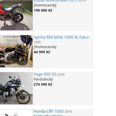
Ducati
Multistrada 950 S
2019
Jihomoravský
190 000 Kč
Aprilia
RSV Mille 1000 SL Falco
2000
Jihomoravský
44 999 Kč
Voge
900 DS
2026
Pardubický
274 990 Kč
Honda
CRF 1000
2016