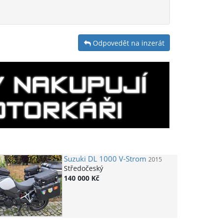
Odpovedět na inzerát
Suzuki
DL 1000 V-Strom
2015
Středočeský
140 000 Kč