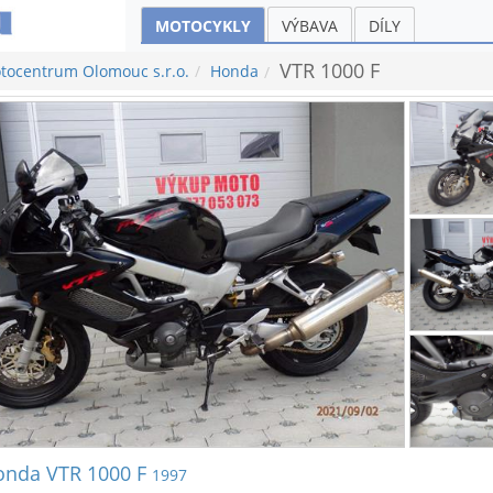
MOTOCYKLY
VÝBAVA
DÍLY
VTR 1000 F
tocentrum Olomouc s.r.o.
Honda
onda VTR 1000 F
1997