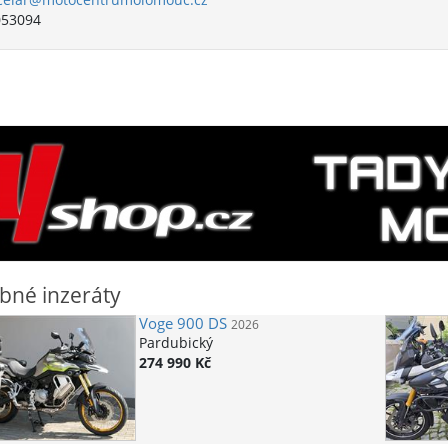
053094
bné inzeráty
Voge
900 DS
2026
Pardubický
274 990 Kč