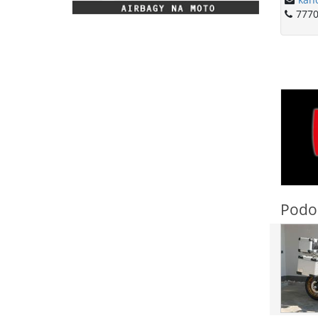
777
Podo