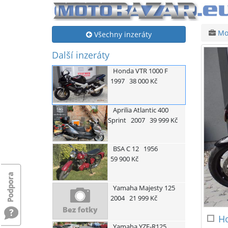
Mo
Všechny inzeráty
Další inzeráty
Honda
VTR 1000 F
1997
38 000 Kč
Aprilia
Atlantic 400
Sprint
2007
39 999 Kč
BSA
C 12
1956
59 900 Kč
Yamaha
Majesty 125
2004
21 999 Kč
H
Yamaha
YZF-R125