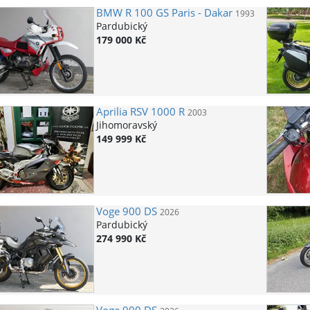
BMW
R 100 GS Paris - Dakar
1993
Pardubický
179 000 Kč
Aprilia
RSV 1000 R
2003
Jihomoravský
149 999 Kč
Voge
900 DS
2026
Pardubický
274 990 Kč