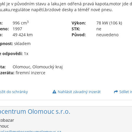
kl je v původním stavu a laku,jen odřená pravá kapota,motor jde do
u,aku,regulátoe napětí,brzdové desky a téměř nové pneu.
3
m:
996 cm
Výkon:
78 kW (106 k)
eno:
1997
STK:
ne
o:
49 424 km
Původ:
neuvedeno
pnost:
skladem
e odpovědi:
1x
ta:
Olomouc, Olomoucký kraj
nzerátu:
firemní inzerce
ožit do schránky
Nahlásit závadný inzerát
Sdílet i
centrum Olomouc s.r.o.
obazar
mouc
celar@motocentrumolomouc.cz