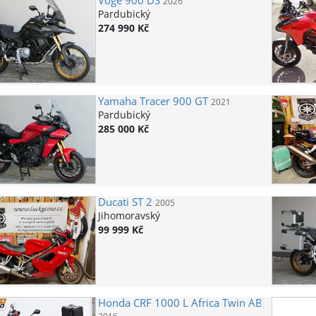
Voge
900 DS
2026
Pardubický
274 990 Kč
Yamaha
Tracer 900 GT
2021
Pardubický
285 000 Kč
Ducati
ST 2
2005
Jihomoravský
99 999 Kč
Honda
CRF 1000 L Africa Twin ABS