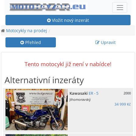
Vložit nový inzerát
Motocykly na prodej
Přehled
Upravit
Tento motocykl již není v nabídce!
Alternativní inzeráty
Kawasaki
ER - 5
2000
Jihomoravský
34 999 Kč