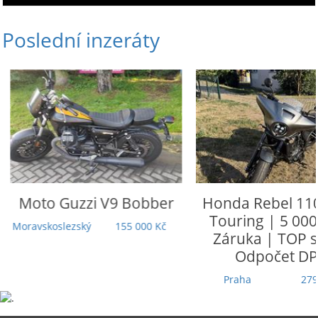
Poslední inzeráty
Moto Guzzi
V9 Bobber
Honda
Rebel 110
Touring | 5 000
Moravskoslezský
155 000 Kč
Záruka | TOP st
Odpočet DP
Praha
279 