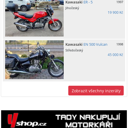
Kawasaki
ER - 5
1997
Jihočeský
19 900 Kč
Kawasaki
EN 500 Vulcan
1998
Středočeský
45 000 Kč
Zobrazit všechny inzeráty