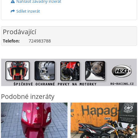
Nahlásit závadný inzerát
Sdílet inzerát
Prodávající
Telefon:
724983788
Podobné inzeráty