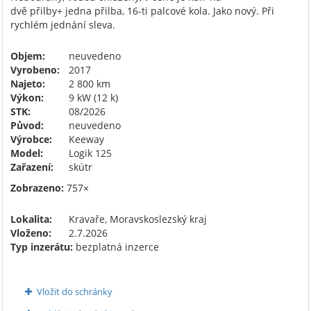
dvě přilby+ jedna přilba, 16-ti palcové kola. Jako nový. Při
rychlém jednání sleva.
Objem:
neuvedeno
Vyrobeno:
2017
Najeto:
2 800 km
Výkon:
9 kW (12 k)
STK:
08/2026
Původ:
neuvedeno
Výrobce:
Keeway
Model:
Logik 125
Zařazení:
skútr
Zobrazeno:
757×
Lokalita:
Kravaře, Moravskoslezský kraj
Vloženo:
2.7.2026
Typ inzerátu:
bezplatná inzerce
Vložit do schránky