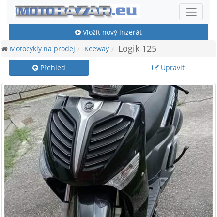
Vložit nový inzerát
Logik 125
Motocykly na prodej
Keeway
Přehled
Upravit