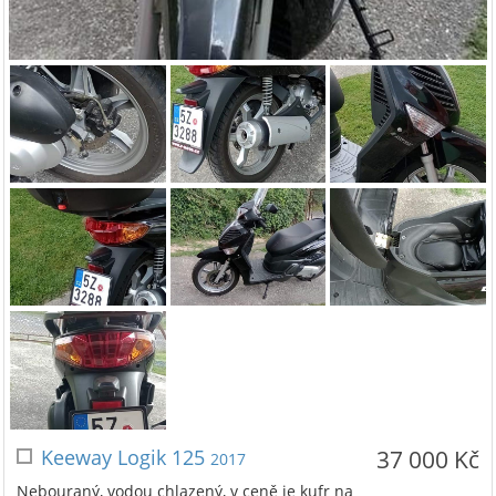
Keeway Logik 125
37 000 Kč
2017
Nebouraný, vodou chlazený, v ceně je kufr na