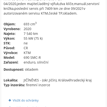
04/2020,jeden majitel,laděný výfuk,dva klíče,manuál,servisní
knížka,poslední servis při 7409 km ze dne 09/2021v
autorizovaném servisu KTM,české TP,skladem.
3
Objem:
693 cm
Vyrobeno:
2020
Najeto:
7 540 km
Výkon:
55 kW (75 k)
STK:
ne
Původ:
CR
Výrobce:
KTM
Model:
690 SMC-R
Zařazení:
enduro, silniční
Dostupnost:
skladem
Lokalita:
JIČÍNĚVES - (okr.Jičín), Královéhradecký kraj
Typ inzerátu:
firemní inzerce
Vložit do schránky