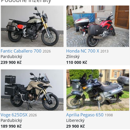
Fantic
Caballero 700
Honda
NC 700 X
2026
2013
Pardubický
Zlínský
239 900 Kč
110 000 Kč
Voge
625DSX
Aprilia
Pegaso 650
2026
1998
Pardubický
Liberecký
189 990 Kč
29 900 Kč