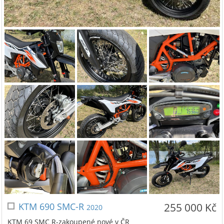
KTM 690 SMC-R
255 000 Kč
2020
KTM 69 SMC R-zakoupené nové v ČR