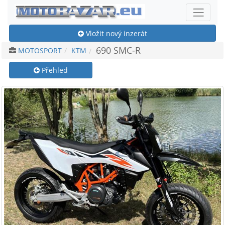
Vložit nový inzerát
690 SMC-R
MOTOSPORT
KTM
Přehled