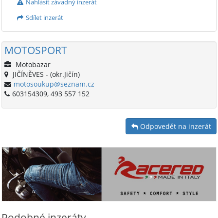
Nahlásit závadný inzerát
Sdílet inzerát
MOTOSPORT
Motobazar
JIČÍNĚVES - (okr.Jičín)
motosoukup@seznam.cz
603154309, 493 557 152
Odpovedět na inzerát
Podobné inzeráty