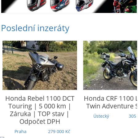
Poslední inzeráty
Honda
Rebel 1100 DCT
Honda
CRF 1100 L
Touring | 5 000 km |
Twin Adventure 
Záruka | TOP stav |
Ústecký
305 
Odpočet DPH
Praha
279 000 Kč