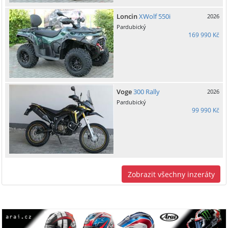
Loncin
XWolf 550i
2026
Pardubický
169 990 Kč
Voge
300 Rally
2026
Pardubický
99 990 Kč
Zobrazit všechny inzeráty