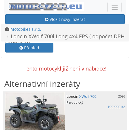
Vložit nový inzerát
Motobikes s.r.o.
Loncin XWolf 700i Long 4x4 EPS ( odpočet DPH
) NOVINKA
Přehled
Tento motocykl již není v nabídce!
Alternativní inzeráty
Loncin
XWolf 700i
2026
Pardubický
199 990 Kč