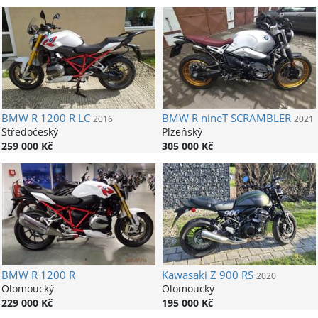
BMW
R 1200 R LC
BMW
R nineT SCRAMBLER
2016
2021
Středočeský
Plzeňský
259 000 Kč
305 000 Kč
BMW
R 1200 R
Kawasaki
Z 900 RS
2020
Olomoucký
Olomoucký
229 000 Kč
195 000 Kč