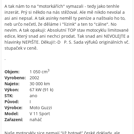
A tak nám to na "motorkářích" vymazali - tedy jako tenhle
inzerát. Prý si někdo na nás stěžoval. Ale mě nikdo nevolal a
asi ani nepsal. A tak asinky neměl ty peníze a naštvalo ho to,
neb určo nečetl, že děláme i "lízink" a ten to "cálne". No
nevím. A tak opakuji: Absolutní TOP stav motocyklu limitované
edice, který snad ani nechci prodat. Tak snad ani NEVOLEJTE a
hlavinky NEPIŠTE. Děkuji!:-D P. S. Sada výfuků originálních vč.
stupaček v ceně.
.
3
Objem:
1 050 cm
Vyrobeno:
2002
Najeto:
30 000 km
Výkon:
67 kW (91 k)
STK:
ano
Původ:
I
Výrobce:
Moto Guzzi
Model:
V 11 Sport
Zařazení:
naháč
Naše motocykly sice nemají “již hotové” české doklady, ale