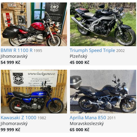
BMW
R 1100 R
Triumph
Speed Triple
1995
2002
Jihomoravský
Plzeňský
54 999 Kč
45 000 Kč
Kawasaki
Z 1000
Aprilia
Mana 850
1982
2011
Jihomoravský
Moravskoslezský
99 999 Kč
65 000 Kč