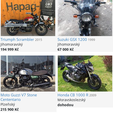
Triumph
Scrambler
Suzuki
GSX 1200
2015
1999
Jihomoravský
Jihomoravský
194 999 Kč
67 000 Kč
Moto Guzzi
V7 Stone
Honda
CB 1000 R
2009
Cententario
Moravskoslezský
Plzeňský
dohodou
215 900 Kč