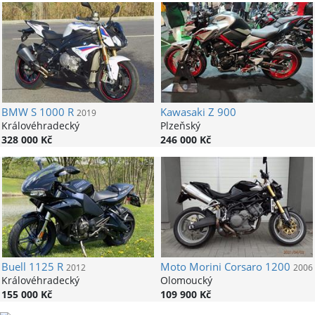
BMW
S 1000 R
Kawasaki
Z 900
2019
Královéhradecký
Plzeňský
328 000 Kč
246 000 Kč
Buell
1125 R
Moto Morini
Corsaro 1200
2012
2006
Královéhradecký
Olomoucký
155 000 Kč
109 900 Kč