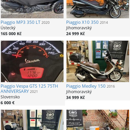
Piaggio
MP3 350 LT
Piaggio
X10 350
2020
2014
Ústecký
Jihomoravský
165 000 Kč
24 999 Kč
Piaggio
Vespa GTS 125 75TH
Piaggio
Medley 150
2016
ANNIVERSARY
Jihomoravský
2021
Slovensko
34 999 Kč
6 000 €