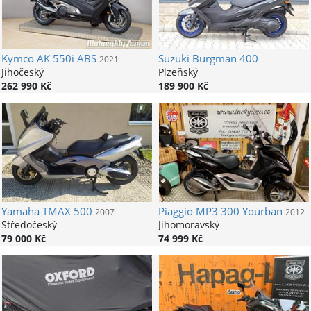
Kymco
AK 550i ABS
Suzuki
Burgman 400
2021
Jihočeský
Plzeňský
262 990 Kč
189 900 Kč
Yamaha
TMAX 500
Piaggio
MP3 300 Yourban
2007
2012
Středočeský
Jihomoravský
79 000 Kč
74 999 Kč