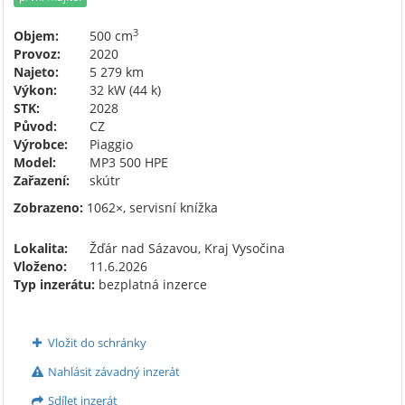
3
Objem:
500 cm
Provoz:
2020
Najeto:
5 279 km
Výkon:
32 kW (44 k)
STK:
2028
Původ:
CZ
Výrobce:
Piaggio
Model:
MP3 500 HPE
Zařazení:
skútr
Zobrazeno:
1062×, servisní knížka
Lokalita:
Žďár nad Sázavou, Kraj Vysočina
Vloženo:
11.6.2026
Typ inzerátu:
bezplatná inzerce
Vložit do schránky
Nahlásit závadný inzerát
Sdílet inzerát