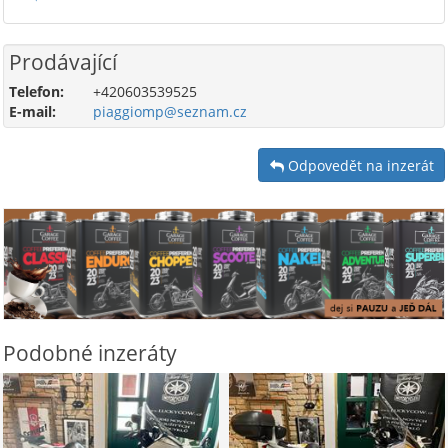
Prodávající
Telefon:
+420603539525
E-mail:
piaggiomp@seznam.cz
Odpovedět na inzerát
Podobné inzeráty