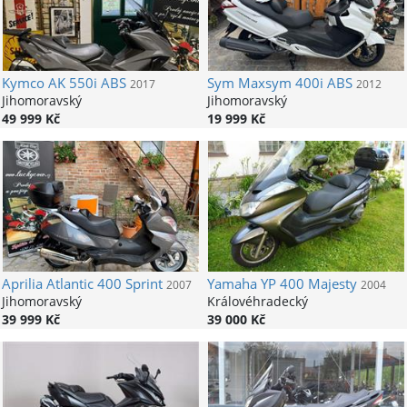
Kymco
AK 550i ABS
Sym
Maxsym 400i ABS
2017
2012
Jihomoravský
Jihomoravský
49 999 Kč
19 999 Kč
Aprilia
Atlantic 400 Sprint
Yamaha
YP 400 Majesty
2007
2004
Jihomoravský
Královéhradecký
39 999 Kč
39 000 Kč