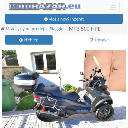
Vložit nový inzerát
MP3 500 HPE
Motocykly na prodej
Piaggio
Přehled
Upravit