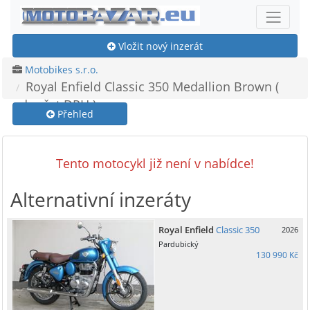
Vložit nový inzerát
Motobikes s.r.o.
Royal Enfield Classic 350 Medallion Brown (
odpočet DPH )
Přehled
Tento motocykl již není v nabídce!
Alternativní inzeráty
Royal Enfield
Classic 350
2026
Pardubický
130 990 Kč