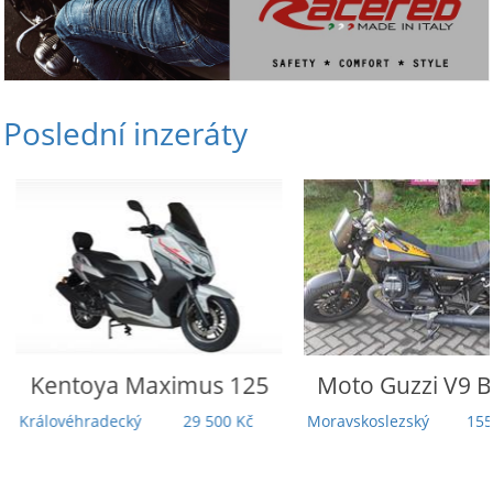
Poslední inzeráty
Kentoya
Maximus 125
Moto Guzzi
V9 B
Královéhradecký
29 500 Kč
Moravskoslezský
155 