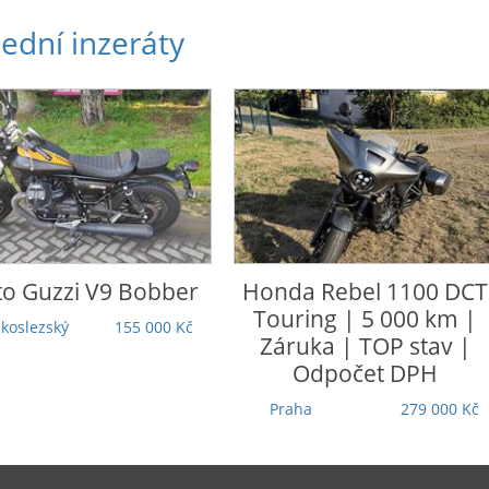
ední inzeráty
nda
Rebel 1100 DCT
Honda
CRF 1100 L Afric
uring | 5 000 km |
Twin Adventure Sports
ruka | TOP stav |
Ústecký
305 000 Kč
Odpočet DPH
raha
279 000 Kč