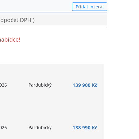
Přidat inzerát
 odpočet DPH )
nabídce!
026
Pardubický
139 900 Kč
026
Pardubický
138 990 Kč