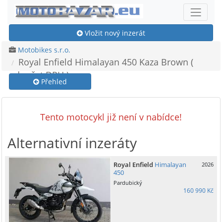
Vložit nový inzerát
Motobikes s.r.o.
Royal Enfield Himalayan 450 Kaza Brown (
odpočet DPH )
Přehled
Tento motocykl již není v nabídce!
Alternativní inzeráty
Royal Enfield
Himalayan
2026
450
Pardubický
160 990 Kč