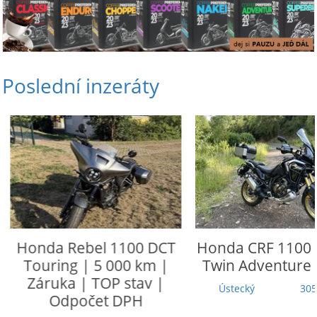
Poslední inzeráty
Honda
Rebel 1100 DCT
Honda
CRF 1100 L
Touring | 5 000 km |
Twin Adventure 
Záruka | TOP stav |
Ústecký
305 
Odpočet DPH