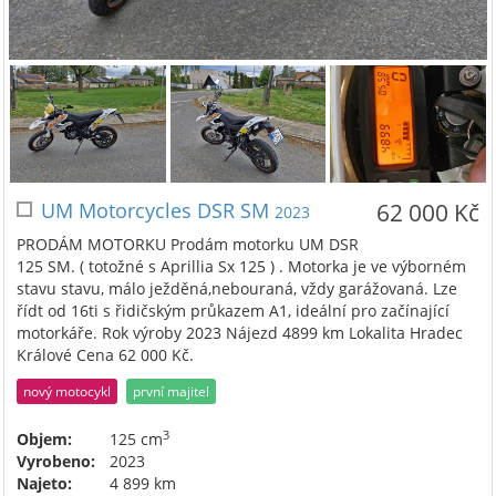
UM Motorcycles DSR SM
62 000 Kč
2023
PRODÁM MOTORKU Prodám motorku UM DSR
125 SM. ( totožné s Aprillia Sx 125 ) . Motorka je ve výborném
stavu stavu, málo ježděná,nebouraná, vždy garážovaná. Lze
řídt od 16ti s řidičským průkazem A1, ideální pro začínající
motorkáře. Rok výroby 2023 Nájezd 4899 km Lokalita Hradec
Králové Cena 62 000 Kč.
nový motocykl
první majitel
3
Objem:
125 cm
Vyrobeno:
2023
Najeto:
4 899 km