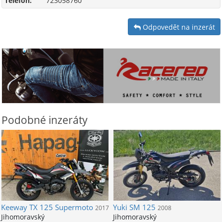
Telefon:
723058760
Odpovedět na inzerát
Podobné inzeráty
Keeway
TX 125 Supermoto
Yuki
SM 125
2017
2008
Jihomoravský
Jihomoravský