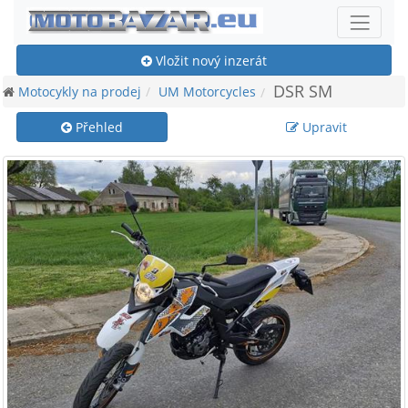
Vložit nový inzerát
DSR SM
Motocykly na prodej
UM Motorcycles
Přehled
Upravit