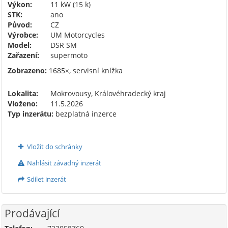
Výkon:
11 kW (15 k)
STK:
ano
Původ:
CZ
Výrobce:
UM Motorcycles
Model:
DSR SM
Zařazení:
supermoto
Zobrazeno:
1685×, servisní knížka
Lokalita:
Mokrovousy, Královéhradecký kraj
Vloženo:
11.5.2026
Typ inzerátu:
bezplatná inzerce
Vložit do schránky
Nahlásit závadný inzerát
Sdílet inzerát
Prodávající