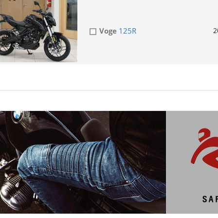
Voge
125R
2