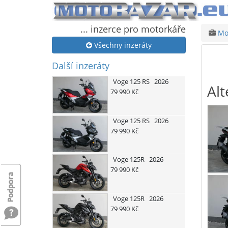
... inzerce pro motorkáře
Mot
Všechny inzeráty
Další inzeráty
Voge
125 RS
2026
Alt
79 990 Kč
Voge
125 RS
2026
79 990 Kč
Voge
125R
2026
79 990 Kč
Voge
125R
2026
79 990 Kč