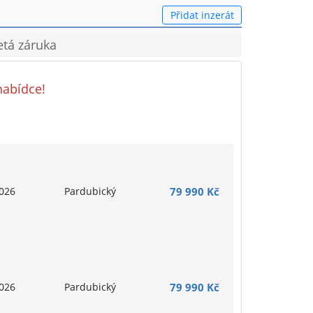
Přidat inzerát
etá záruka
nabídce!
026
Pardubický
79 990 Kč
026
Pardubický
79 990 Kč