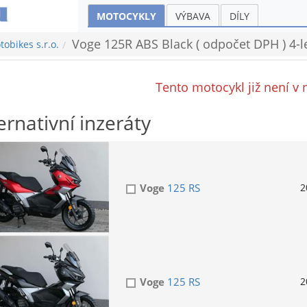
MOTOCYKLY
VÝBAVA
DÍLY
Voge 125R ABS Black ( odpočet DPH ) 4-l
obikes s.r.o.
Tento motocykl již není v 
ernativní inzeráty
Voge
125 RS
2
Voge
125 RS
2