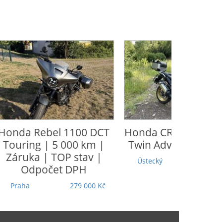
Honda
CRF 1100 L Africa
CFmoto
65
Twin Adventure Sports
Moravskoslezský
Ústecký
305 000 Kč