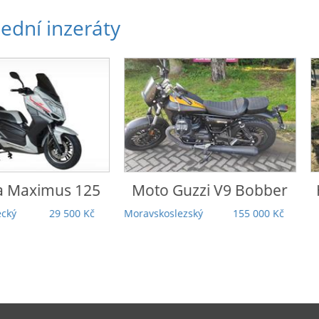
ední inzeráty
o Guzzi
V9 Bobber
Honda
Rebel 1100 DCT
Touring | 5 000 km |
koslezský
155 000 Kč
Záruka | TOP stav |
Odpočet DPH
Praha
279 000 Kč