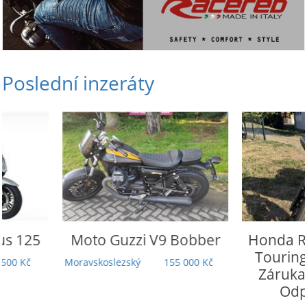
Poslední inzeráty
Moto Guzzi
V9 Bobber
Honda
Rebel 110
Touring | 5 000
Moravskoslezský
155 000 Kč
Záruka | TOP st
Odpočet DP