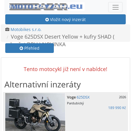
Vložit nový inzerát
Motobikes s.r.o.
Voge 625DSX Desert Yellow + kufry SHAD (
odpočet DPH ) NOVINKA
Přehled
Tento motocykl již není v nabídce!
Alternativní inzeráty
Voge
625DSX
2026
Pardubický
189 990 Kč