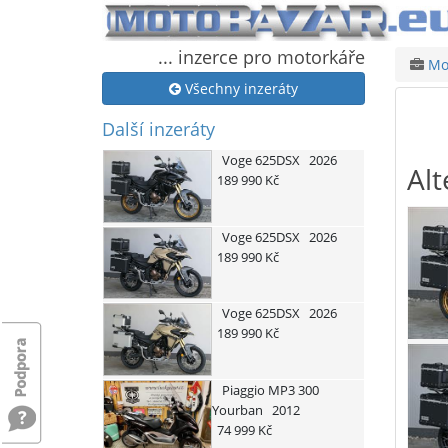
... inzerce pro motorkáře
Mot
Všechny inzeráty
Další inzeráty
Voge
625DSX
2026
Alt
189 990 Kč
Voge
625DSX
2026
189 990 Kč
Voge
625DSX
2026
189 990 Kč
Piaggio
MP3 300
Yourban
2012
74 999 Kč