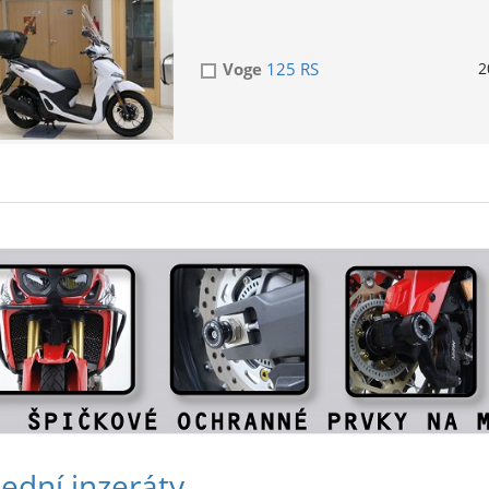
Voge
125 RS
2
ední inzeráty