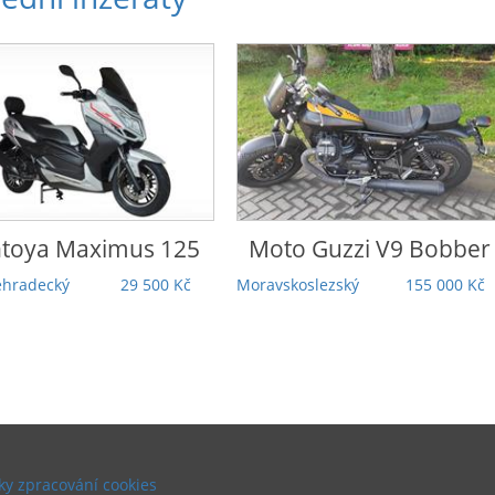
o Guzzi
V9 Bobber
Honda
Rebel 1100 DCT
Touring | 5 000 km |
koslezský
155 000 Kč
Záruka | TOP stav |
Odpočet DPH
Praha
279 000 Kč
y zpracování cookies