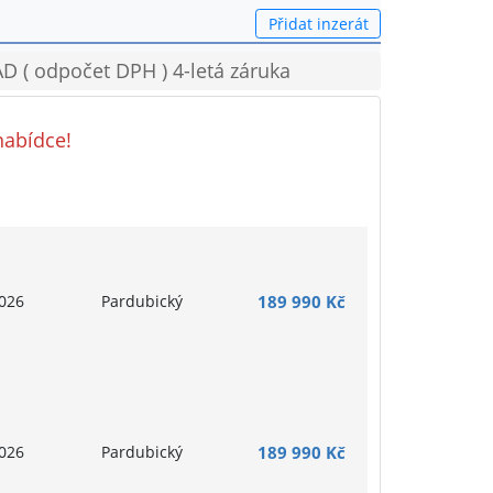
Přidat inzerát
 ( odpočet DPH ) 4-letá záruka
nabídce!
026
Pardubický
189 990 Kč
026
Pardubický
189 990 Kč