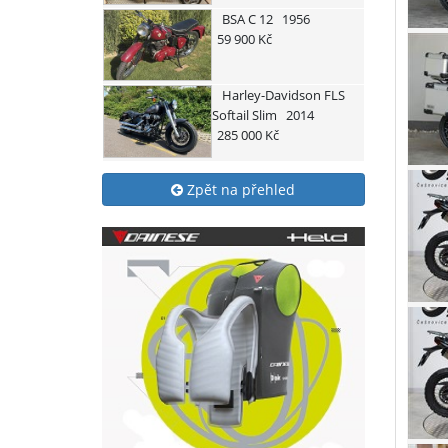
BSA
C 12
1956
59 900 Kč
Harley-Davidson
FLS
Softail Slim
2014
285 000 Kč
Zpět na přehled