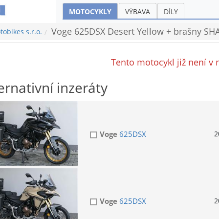
MOTOCYKLY
VÝBAVA
DÍLY
Voge 625DSX Desert Yellow + brašny SHAD
obikes s.r.o.
Tento motocykl již není v 
ernativní inzeráty
Voge
625DSX
2
Voge
625DSX
2