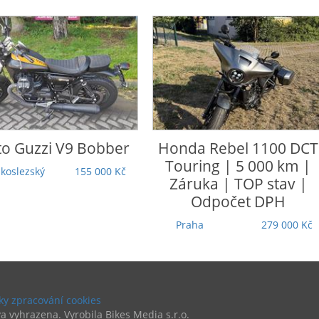
nda
Rebel 1100 DCT
Honda
CRF 1100 L Afric
uring | 5 000 km |
Twin Adventure Sports
ruka | TOP stav |
Ústecký
305 000 Kč
Odpočet DPH
raha
279 000 Kč
y zpracování cookies
a vyhrazena. Vyrobila Bikes Media s.r.o.