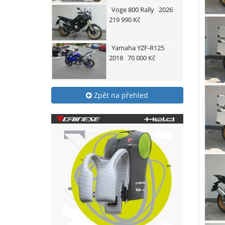
Voge
800 Rally
2026
219 990 Kč
Yamaha
YZF-R125
2018
70 000 Kč
Zpět na přehled