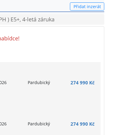
Přidat inzerát
H ) E5+, 4-letá záruka
nabídce!
026
Pardubický
274 990 Kč
026
Pardubický
274 990 Kč