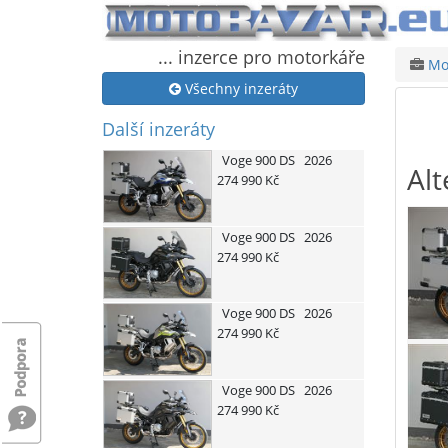
... inzerce pro motorkáře
Mot
Všechny inzeráty
Další inzeráty
Voge
900 DS
2026
Alt
274 990 Kč
Voge
900 DS
2026
274 990 Kč
Voge
900 DS
2026
274 990 Kč
Voge
900 DS
2026
274 990 Kč