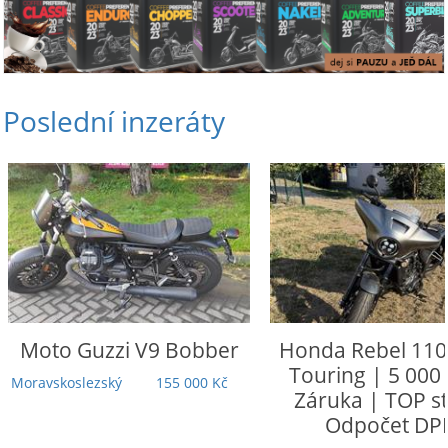
Poslední inzeráty
Moto Guzzi
V9 Bobber
Honda
Rebel 110
Touring | 5 000
Moravskoslezský
155 000 Kč
Záruka | TOP st
Odpočet DP