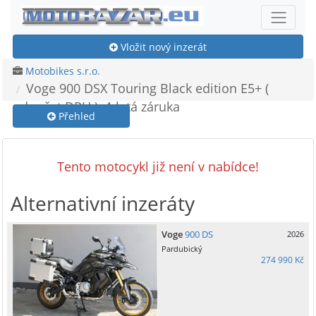
Vložit nový inzerát
Motobikes s.r.o.
Voge 900 DSX Touring Black edition E5+ (
odpočet DPH ), 4-letá záruka
Přehled
Tento motocykl již není v nabídce!
Alternativní inzeráty
Voge
900 DS
2026
Pardubický
274 990 Kč