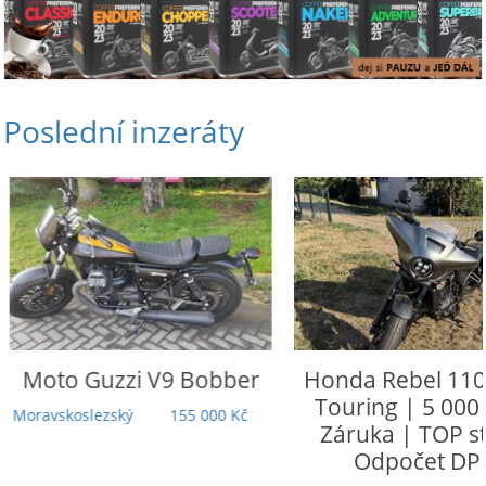
Poslední inzeráty
Moto Guzzi
V9 Bobber
Honda
Rebel 110
Touring | 5 000
Moravskoslezský
155 000 Kč
Záruka | TOP st
Odpočet DP