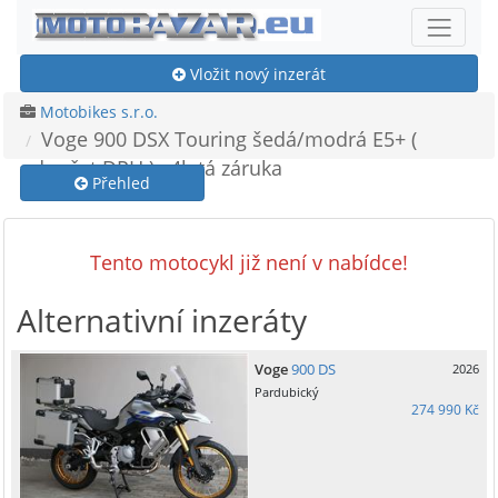
Vložit nový inzerát
Motobikes s.r.o.
Voge 900 DSX Touring šedá/modrá E5+ (
odpočet DPH ) , 4letá záruka
Přehled
Tento motocykl již není v nabídce!
Alternativní inzeráty
Voge
900 DS
2026
Pardubický
274 990 Kč