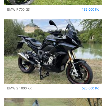
BMW
F 700 GS
185 000 Kč
BMW
S 1000 XR
525 000 Kč