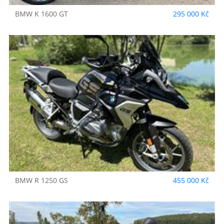
BMW
K 1600 GT
295 000 Kč
BMW
R 1250 GS
455 000 Kč