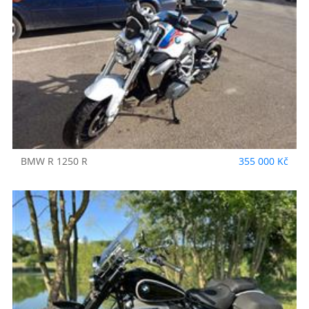
BMW
R 1250 R
355 000 Kč