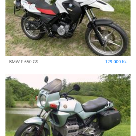
BMW
F 650 GS
129 000 Kč