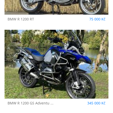
BMW
R 1200 RT
75 000 Kč
BMW
R 1200 GS Adventu ...
345 000 Kč