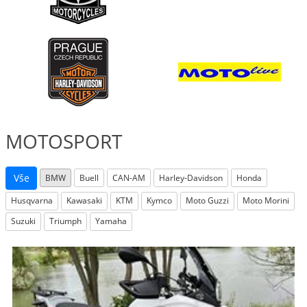
MOTOSPORT
Vše
BMW
Buell
CAN-AM
Harley-Davidson
Honda
Husqvarna
Kawasaki
KTM
Kymco
Moto Guzzi
Moto Morini
Suzuki
Triumph
Yamaha