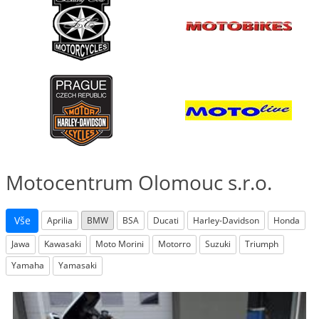
Motocentrum Olomouc s.r.o.
Vše
Aprilia
BMW
BSA
Ducati
Harley-Davidson
Honda
Jawa
Kawasaki
Moto Morini
Motorro
Suzuki
Triumph
Yamaha
Yamasaki