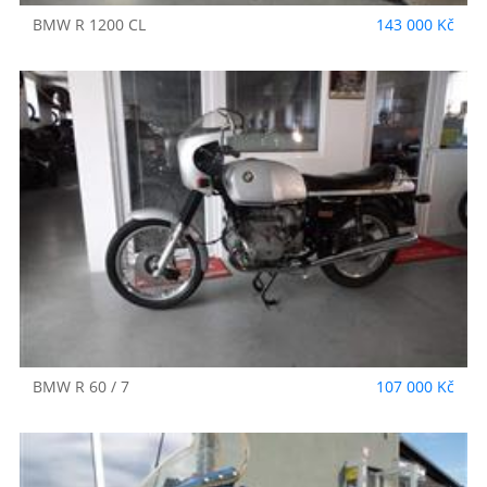
BMW
R 1200 CL
143 000 Kč
BMW
R 60 / 7
107 000 Kč