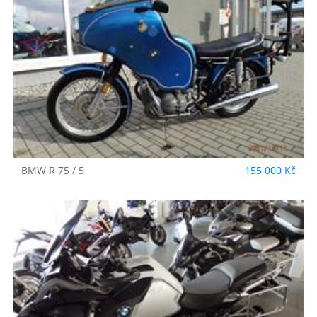
BMW
R 75 / 5
155 000 Kč