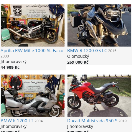
Aprilia
RSV Mille 1000 SL Falco
BMW
R 1200 GS LC
2015
Olomoucký
2000
Jihomoravský
269 000 Kč
44 999 Kč
BMW
K 1200 LT
Ducati
Multistrada 950 S
2004
2019
Jihomoravský
Jihomoravský