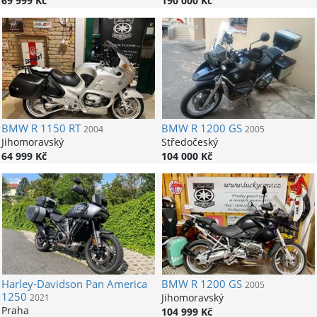
69 999 Kč
190 000 Kč
BMW
R 1150 RT
BMW
R 1200 GS
2004
2005
Jihomoravský
Středočeský
64 999 Kč
104 000 Kč
Harley-Davidson
Pan America
BMW
R 1200 GS
2005
1250
Jihomoravský
2021
Praha
104 999 Kč