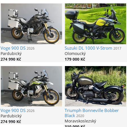
Voge
900 DS
Suzuki
DL 1000 V-Strom
2026
2017
Pardubický
Olomoucký
274 990 Kč
179 000 Kč
Voge
900 DS
Triumph
Bonneville Bobber
2026
Black
Pardubický
2020
Moravskoslezský
274 990 Kč
310 000 Kč