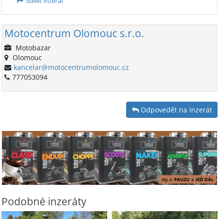
Sdílet inzerát
Motocentrum Olomouc s.r.o.
Motobazar
Olomouc
kancelar@motocentrumolomouc.cz
777053094
Odpovedět na inzerát
Podobné inzeráty