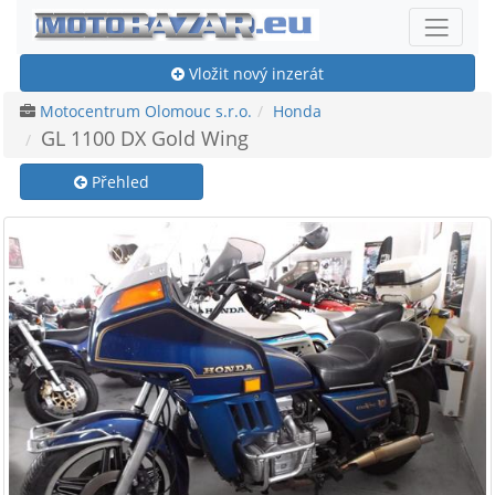
Vložit nový inzerát
Motocentrum Olomouc s.r.o.
Honda
GL 1100 DX Gold Wing
Přehled