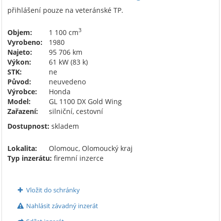
přihlášení pouze na veteránské TP.
3
Objem:
1 100 cm
Vyrobeno:
1980
Najeto:
95 706 km
Výkon:
61 kW (83 k)
STK:
ne
Původ:
neuvedeno
Výrobce:
Honda
Model:
GL 1100 DX Gold Wing
Zařazení:
silniční, cestovní
Dostupnost:
skladem
Lokalita:
Olomouc, Olomoucký kraj
Typ inzerátu:
firemní inzerce
Vložit do schránky
Nahlásit závadný inzerát