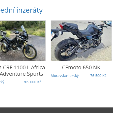
ední inzeráty
CFmoto
650 NK
Honda
VF 750 C
koslezský
76 500 Kč
Středočeský
75 000 Kč