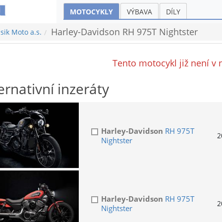
MOTOCYKLY
VÝBAVA
DÍLY
Harley-Davidson RH 975T Nightster
sik Moto a.s.
Tento motocykl již není v 
ernativní inzeráty
Harley-Davidson
RH 975T
2
Nightster
Harley-Davidson
RH 975T
2
Nightster