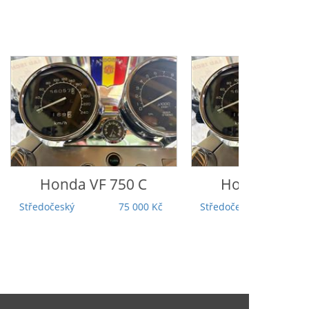
Honda
VF 750 C
Suzuki
Intruder 
Středočeský
75 000 Kč
Jihočeský