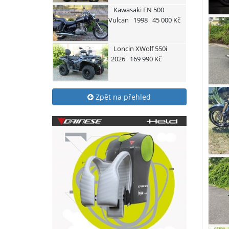
Kawasaki
EN 500
Vulcan
1998
45 000 Kč
Loncin
XWolf 550i
2026
169 990 Kč
Zpět na přehled