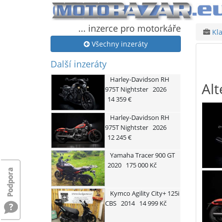
... inzerce pro motorkáře
Kla
Všechny inzeráty
Další inzeráty
Harley-Davidson
RH
Alt
975T Nightster
2026
14 359 €
Harley-Davidson
RH
975T Nightster
2026
12 245 €
Yamaha
Tracer 900 GT
2020
175 000 Kč
Kymco
Agility City+ 125i
CBS
2014
14 999 Kč