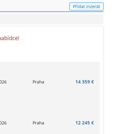
Přidat inzerát
nabídce!
14 359 €
026
Praha
12 245 €
026
Praha