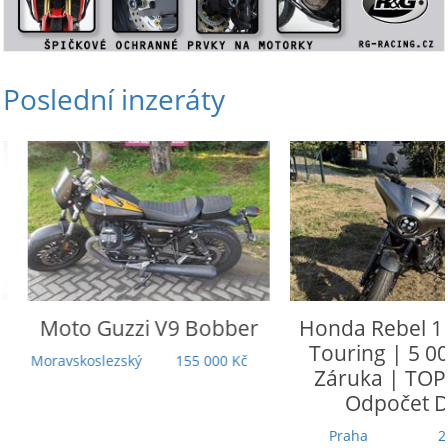
Poslední inzeráty
Moto Guzzi
V9 Bobber
Honda
Rebel 110
Touring | 5 000
Moravskoslezský
155 000 Kč
Záruka | TOP st
Odpočet DP
Praha
279 