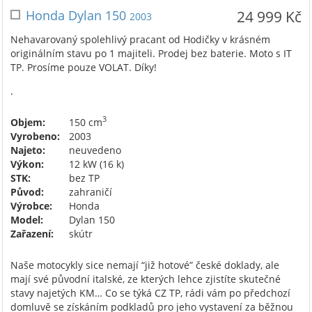
Honda Dylan 150
24 999 Kč
2003
Nehavarovaný spolehlivý pracant od Hodičky v krásném
originálním stavu po 1 majiteli. Prodej bez baterie. Moto s IT
TP. Prosíme pouze VOLAT. Díky!
.
3
Objem:
150 cm
Vyrobeno:
2003
Najeto:
neuvedeno
Výkon:
12 kW (16 k)
STK:
bez TP
Původ:
zahraničí
Výrobce:
Honda
Model:
Dylan 150
Zařazení:
skútr
Naše motocykly sice nemají “již hotové” české doklady, ale
mají své původní italské, ze kterých lehce zjistíte skutečné
stavy najetých KM… Co se týká CZ TP, rádi vám po předchozí
domluvě se získáním podkladů pro jeho vystavení za běžnou