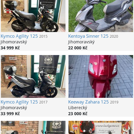
Kymco
Agility 125
Kentoya
Sinner 125
2015
2020
Jihomoravský
Jihomoravský
34 999 Kč
22 000 Kč
Kymco
Agility 125
Keeway
Zahara 125
2017
2019
Jihomoravský
Liberecký
33 999 Kč
23 000 Kč