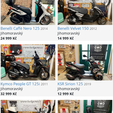
Benelli
Caffé Nero 125
Benelli
Velvet 150
2014
2012
Jihomoravský
Jihomoravský
24 999 Kč
14 999 Kč
Kymco
People GT 125i
KSR
Sirion 125
2011
2019
Jihomoravský
Jihomoravský
32 999 Kč
12 999 Kč