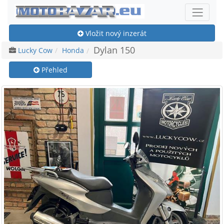
Vložit nový inzerát
Dylan 150
Lucky Cow
Honda
Přehled