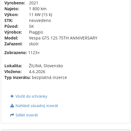
Vyrobeno:
2021
Najeto:
1 800 km
Výkon:
11 kW (15 k)
STK:
neuvedeno
Původ:
SK
Výrobce:
Piaggio
Model:
Vespa GTS 125 75TH ANNIVERSARY
Zařazení:
skútr
Zobrazeno:
1123×
Lokalita:
ŽILINA, Slovensko
Vloženo:
4.6.2026
Typ inzerátu:
bezplatná inzerce
Vložit do schránky
Nahlásit závadný inzerát
Sdílet inzerát