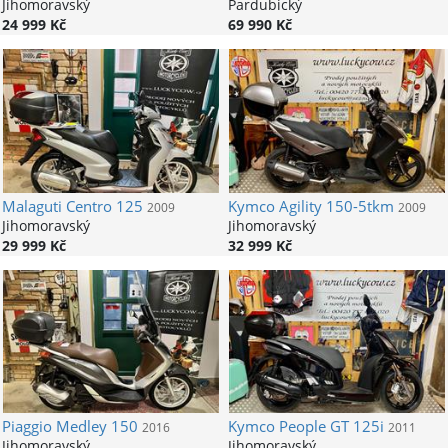
Jihomoravský
Pardubický
24 999 Kč
69 990 Kč
Malaguti
Centro 125
Kymco
Agility 150-5tkm
2009
2009
Jihomoravský
Jihomoravský
29 999 Kč
32 999 Kč
Piaggio
Medley 150
Kymco
People GT 125i
2016
2011
Jihomoravský
Jihomoravský