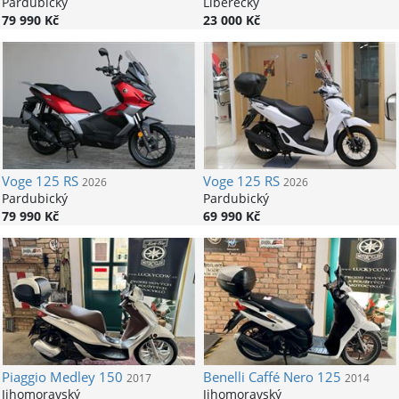
Pardubický
Liberecký
79 990 Kč
23 000 Kč
Voge
125 RS
Voge
125 RS
2026
2026
Pardubický
Pardubický
79 990 Kč
69 990 Kč
Piaggio
Medley 150
Benelli
Caffé Nero 125
2017
2014
Jihomoravský
Jihomoravský