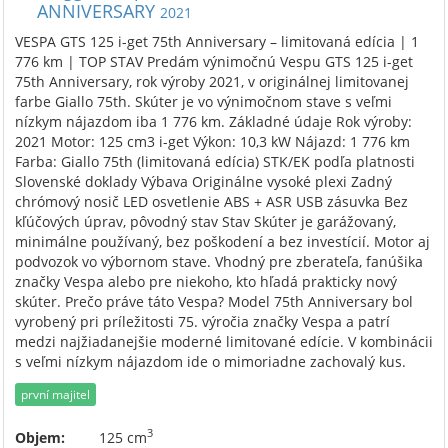
ANNIVERSARY
2021
VESPA GTS 125 i-get 75th Anniversary – limitovaná edícia | 1
776 km | TOP STAV Predám výnimočnú Vespu GTS 125 i-get
75th Anniversary, rok výroby 2021, v originálnej limitovanej
farbe Giallo 75th. Skúter je vo výnimočnom stave s veľmi
nízkym nájazdom iba 1 776 km. Základné údaje Rok výroby:
2021 Motor: 125 cm3 i-get Výkon: 10,3 kW Nájazd: 1 776 km
Farba: Giallo 75th (limitovaná edícia) STK/EK podľa platnosti
Slovenské doklady Výbava Originálne vysoké plexi Zadný
chrómový nosič LED osvetlenie ABS + ASR USB zásuvka Bez
kľúčových úprav, pôvodný stav Stav Skúter je garážovaný,
minimálne používaný, bez poškodení a bez investícií. Motor aj
podvozok vo výbornom stave. Vhodný pre zberateľa, fanúšika
značky Vespa alebo pre niekoho, kto hľadá prakticky nový
skúter. Prečo práve táto Vespa? Model 75th Anniversary bol
vyrobený pri príležitosti 75. výročia značky Vespa a patrí
medzi najžiadanejšie moderné limitované edície. V kombinácii
s veľmi nízkym nájazdom ide o mimoriadne zachovalý kus.
první majitel
3
Objem:
125 cm