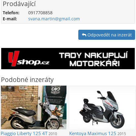
Prodávající
Telefon:
0917708858
E-mail:
svana.martin@gmail.com
Odpovedět na inzerát
Podobné inzeráty
Piaggio
Liberty 125 4T
Kentoya
Maximus 125
2010
2015