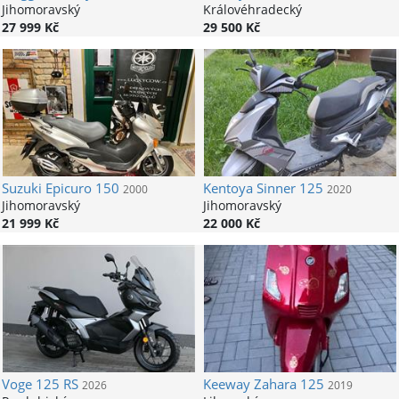
Jihomoravský
Královéhradecký
27 999 Kč
29 500 Kč
Suzuki
Epicuro 150
Kentoya
Sinner 125
2000
2020
Jihomoravský
Jihomoravský
21 999 Kč
22 000 Kč
Voge
125 RS
Keeway
Zahara 125
2026
2019