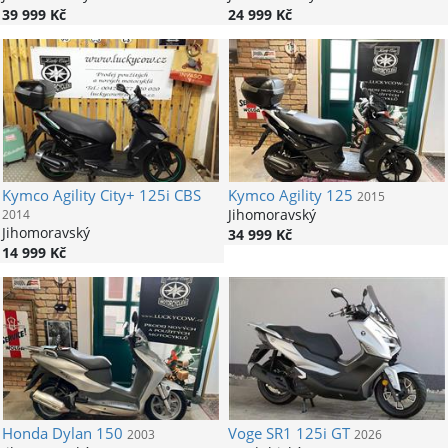
39 999 Kč
24 999 Kč
Kymco
Agility City+ 125i CBS
Kymco
Agility 125
2015
Jihomoravský
2014
Jihomoravský
34 999 Kč
14 999 Kč
Honda
Dylan 150
Voge
SR1 125i GT
2003
2026