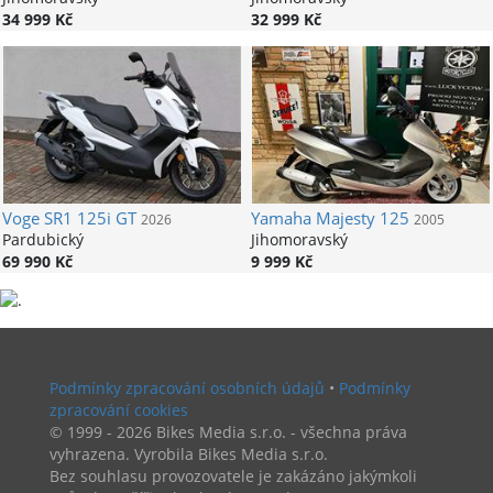
34 999 Kč
32 999 Kč
Voge
SR1 125i GT
Yamaha
Majesty 125
2026
2005
Pardubický
Jihomoravský
69 990 Kč
9 999 Kč
Podmínky zpracování osobních údajů
•
Podmínky
zpracování cookies
© 1999 - 2026 Bikes Media s.r.o. - všechna práva
vyhrazena. Vyrobila Bikes Media s.r.o.
Bez souhlasu provozovatele je zakázáno jakýmkoli