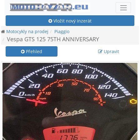
Vložit nový inzerát
Motocykly na prodej
Piaggio
Vespa GTS 125 75TH ANNIVERSARY
Přehled
Upravit