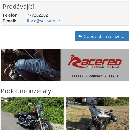
Prodávající
Telefon:
777202202
E-mail:
lipco@seznam.cz
Odpovedět na inzerát
Podobné inzeráty