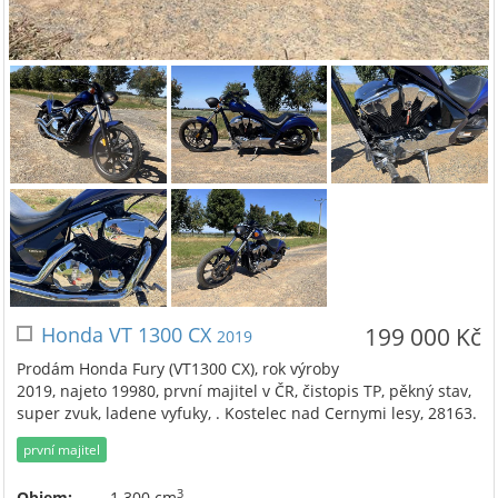
Honda VT 1300 CX
199 000 Kč
2019
Prodám Honda Fury (VT1300 CX), rok výroby
2019, najeto 19980, první majitel v ČR, čistopis TP, pěkný stav,
super zvuk, ladene vyfuky, . Kostelec nad Cernymi lesy, 28163.
první majitel
3
Objem:
1 300 cm