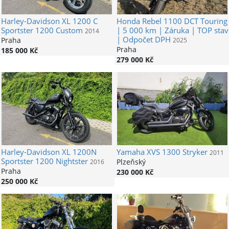
Harley-Davidson
XL 1200 C
Honda
Rebel 1100 DCT Touring
Sportster 1200 Custom
| 5 000 km | Záruka | TOP stav
2014
| Odpočet DPH
Praha
2025
Praha
185 000 Kč
279 000 Kč
Harley-Davidson
XL 1200N
Yamaha
XVS 1300 Stryker
2011
Sportster 1200 Nightster
Plzeňský
2016
Praha
230 000 Kč
250 000 Kč