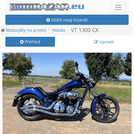
Vložit nový inzerát
VT 1300 CX
Motocykly na prodej
Honda
Přehled
Upravit