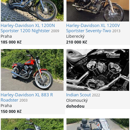
Harley-Davidson
XL 1200N
Harley-Davidson
XL 1200V
Sportster 1200 Nightster
Sportster Seventy-Two
2009
2013
Praha
Liberecký
185 000 Kč
210 000 Kč
Harley-Davidson
XL 883 R
Indian
Scout
2022
Roadster
Olomoucký
2003
Praha
dohodou
150 000 Kč