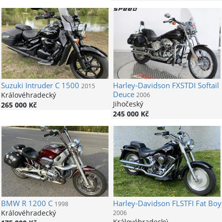
Suzuki
Intruder C 1500
Harley-Davidson
FXSTDI Softail
2015
Deuce
Královéhradecký
2006
Jihočeský
265 000 Kč
245 000 Kč
BMW
R 1200 C
Harley-Davidson
FLSTFI Fat Boy
1998
Královéhradecký
2006
Královéhradecký