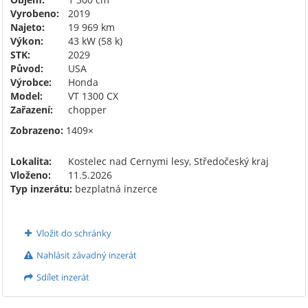
Vyrobeno:
2019
Najeto:
19 969 km
Výkon:
43 kW (58 k)
STK:
2029
Původ:
USA
Výrobce:
Honda
Model:
VT 1300 CX
Zařazení:
chopper
Zobrazeno:
1409×
Lokalita:
Kostelec nad Cernymi lesy, Středočeský kraj
Vloženo:
11.5.2026
Typ inzerátu:
bezplatná inzerce
Vložit do schránky
Nahlásit závadný inzerát
Sdílet inzerát