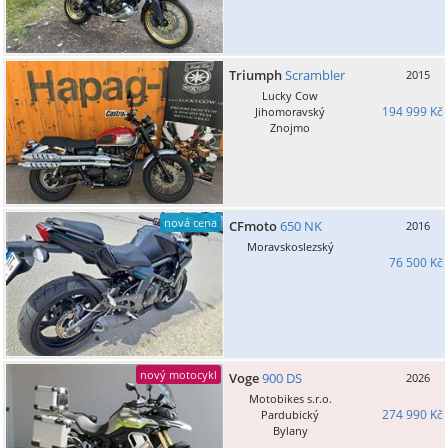
Triumph
Scrambler
2015
Lucky Cow
194 999 Kč
Jihomoravský
Znojmo
nová cena
CFmoto
650 NK
2016
Moravskoslezský
76 500 Kč
nový motocykl
Voge
900 DS
2026
Motobikes s.r.o.
274 990 Kč
Pardubický
Bylany