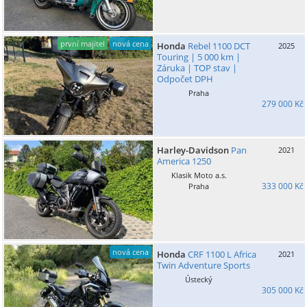
první majitel
nová cena
Honda
Rebel 1100 DCT
2025
Touring | 5 000 km |
Záruka | TOP stav |
Odpočet DPH
Praha
279 000 Kč
Harley-Davidson
Pan
2021
America 1250
Klasik Moto a.s.
333 000 Kč
Praha
nová cena
Honda
CRF 1100 L Africa
2021
Twin Adventure Sports
Ústecký
305 000 Kč