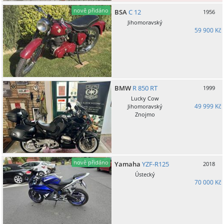
nově přidáno
BSA
C 12
1956
Jihomoravský
59 900 Kč
BMW
R 850 RT
1999
Lucky Cow
49 999 Kč
Jihomoravský
Znojmo
nově přidáno
Yamaha
YZF-R125
2018
Ústecký
70 000 Kč