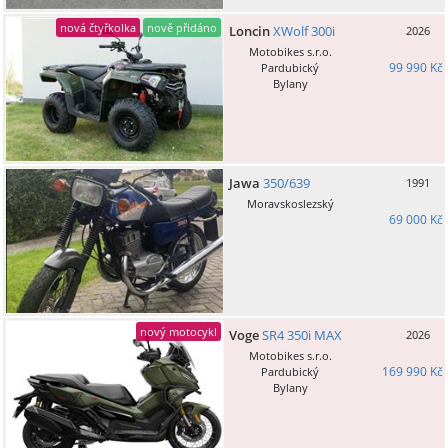
nová čtyřkolka
nově přidáno
Loncin
XWolf 300i
2026
Motobikes s.r.o.
99 990 Kč
Pardubický
Bylany
Jawa
350/639
1991
Moravskoslezský
69 000 Kč
nový motocykl
Voge
SR4 350i MAX
2026
Motobikes s.r.o.
169 990 Kč
Pardubický
Bylany