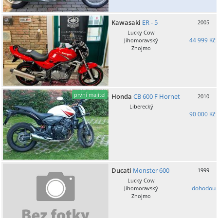
Kawasaki
ER - 5
2005
Lucky Cow
44 999 Kč
Jihomoravský
Znojmo
první majitel
Honda
CB 600 F Hornet
2010
Liberecký
90 000 Kč
Ducati
Monster 600
1999
Lucky Cow
dohodou
Jihomoravský
Znojmo