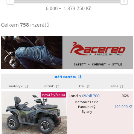
6 000
1 373 750
Kč
Celkem
758
inzerátů.
stáří inzerátu
motocykl
ročník
kraj
cena
nová čtyřkolka
Loncin
XWolf 700i
2026
Motobikes s.r.o.
199 990 Kč
Pardubický
Bylany