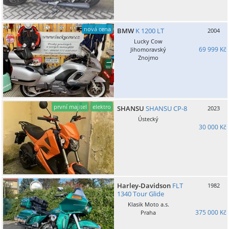
nová cena
BMW
K 1200 LT
2004
Lucky Cow
69 999 Kč
Jihomoravský
Znojmo
první majitel
elektro
SHANSU
SHANSU CP-8
2023
Ústecký
30 000 Kč
Harley-Davidson
FLT
1982
1340 Tour Glide
Klasik Moto a.s.
375 000 Kč
Praha