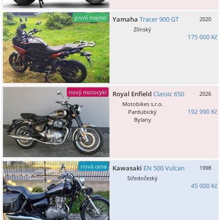
první majitel
Yamaha
Tracer 900 GT
2020
Zlínský
175 000 Kč
nový motocykl
Royal Enfield
Classic 650
2026
Motobikes s.r.o.
192 990 Kč
Pardubický
Bylany
nová cena
Kawasaki
EN 500 Vulcan
1998
Středočeský
45 000 Kč