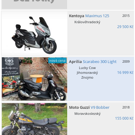
Kentoya
Maximus 125
2015
Královéhradecký
29 500 Kč
nová cena
Aprilia
Scarabeo 300 Light
2009
Lucky Cow
16 999 Kč
Jihomoravský
Znojmo
Moto Guzzi
V9 Bobber
2018
Moravskoslezský
155 000 Kč