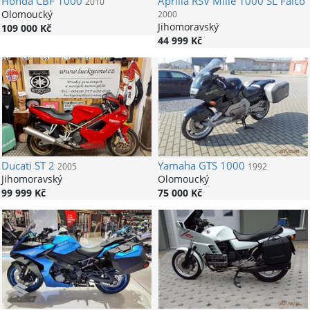
Honda
CBF 1000
Aprilia
RSV Mille 1000 SL Falco
2010
Olomoucký
2000
Jihomoravský
109 000 Kč
44 999 Kč
Ducati
ST 2
Yamaha
GTS 1000
2005
1992
Jihomoravský
Olomoucký
99 999 Kč
75 000 Kč