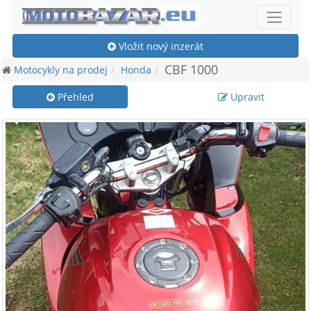
Vložit nový inzerát
CBF 1000
Motocykly na prodej
Honda
Přehled
Upravit