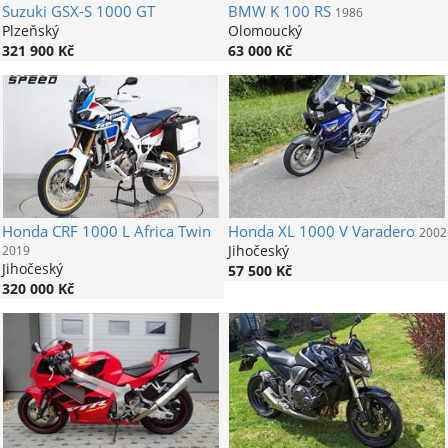
Suzuki
GSX-S 1000 GT
BMW
K 100 RS
1986
Plzeňský
Olomoucký
321 900 Kč
63 000 Kč
Honda
CRF 1000 L Africa Twin
Honda
XL 1000 V Varadero
2002
Jihočeský
2019
Jihočeský
57 500 Kč
320 000 Kč