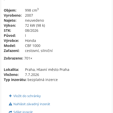
3
Objem:
998 cm
Vyrobeno:
2007
Najeto:
neuvedeno
Výkon:
72 kW (98 k)
STK:
08/2026
Původ:
I
Výrobce:
Honda
Model:
CBF 1000
Zařazení:
cestovní, silniční
Zobrazeno:
701×
Lokalita:
Praha, Hlavní město Praha
Vloženo:
7.7.2026
Typ inzerátu:
bezplatná inzerce
Vložit do schránky
Nahlásit závadný inzerát
Sdílet inzerát