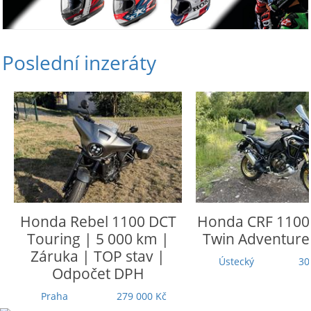
Poslední inzeráty
Honda
Rebel 1100 DCT
Honda
CRF 1100 L
Touring | 5 000 km |
Twin Adventure 
Záruka | TOP stav |
Ústecký
305 
Odpočet DPH
Praha
279 000 Kč