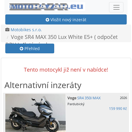
Vložit nový inzerát
Motobikes s.r.o.
Voge SR4 MAX 350 Lux White E5+ ( odpočet
DPH ), 4letá záruka
Přehled
Tento motocykl již není v nabídce!
Alternativní inzeráty
Voge
SR4 350i MAX
2026
Pardubický
159 990 Kč